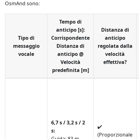
OsmAnd sono:
Tempo di
anticipo [s]:
Distanza di
Tipo di
Corrispondente
anticipo
messaggio
Distanza di
regolata dalla
vocale
anticipo @
velocità
Velocità
effettiva?
predefinita [m]
6,7 s / 3,2 s / 2
✔️
s:
(Proporzionale
Guida: 83 m