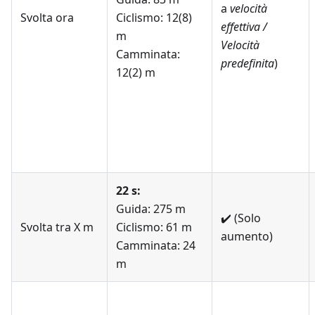
a
velocità
Svolta ora
Ciclismo: 12(8)
effettiva /
m
Velocità
Camminata:
predefinita
)
12(2) m
22 s:
Guida: 275 m
✔️
(Solo
Svolta tra X m
Ciclismo: 61 m
aumento)
Camminata: 24
m