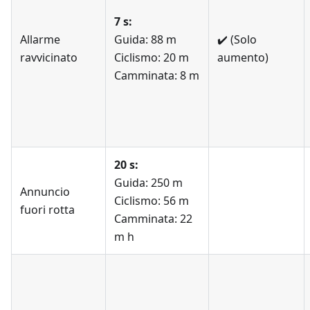
7 s:
Allarme
Guida: 88 m
✔️
(Solo
ravvicinato
Ciclismo: 20 m
aumento)
Camminata: 8 m
20 s:
Guida: 250 m
Annuncio
Ciclismo: 56 m
fuori rotta
Camminata: 22
m h