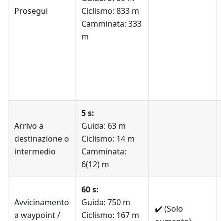
Prosegui
Ciclismo: 833 m
Camminata: 333
m
5 s:
Arrivo a
Guida: 63 m
destinazione o
Ciclismo: 14 m
intermedio
Camminata:
6(12) m
60 s:
Avvicinamento
Guida: 750 m
✔️
(Solo
a waypoint /
Ciclismo: 167 m