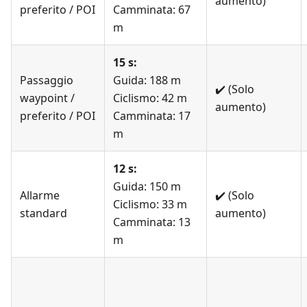
aumento)
preferito / POI
Camminata: 67
m
15 s:
Passaggio
Guida: 188 m
✔️
(Solo
waypoint /
Ciclismo: 42 m
aumento)
preferito / POI
Camminata: 17
m
12 s:
Guida: 150 m
Allarme
✔️
(Solo
Ciclismo: 33 m
standard
aumento)
Camminata: 13
m