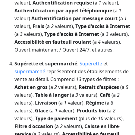
valeur),
Authentification requise
(a
1
valeur),
Authentification par appel téléphonique
(a
1
valeur)
Authentification par message court
(a
1
valeur),
Frais
(a
2
valeurs),
Type d'accès à Internet
(a
3
valeurs),
Type d'accès à Internet
(a
3
valeurs),
Accessibilité en fauteuil roulant
(a
4
valeurs),
Ouvert maintenant / Ouvert 24/7, et autres.
Supérette et supermarché
.
Supérette
et
supermarché
représentent des établissements de
vente au détail. Comprend
13
types de filtres :
Achat en gros
(a
2
valeurs),
Retrait d'espèces
(a
5
valeurs),
Table à langer
(a
3
valeurs),
Café
(a
2
valeurs),
Livraison
(a
1
valeur),
Régime
(a
8
valeurs),
Glace
(a
1
valeur),
Produits bio
(a
2
valeurs),
Type de paiement
(plus de
10
valeurs),
Filtre d'occasion
(a
2
valeurs),
Caisse en libre-
service
(a
2
valeurs),
Accessibilité en fauteuil