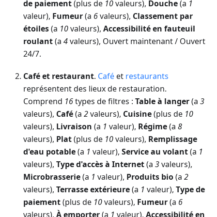
de paiement
(plus de
10
valeurs),
Douche
(a
1
valeur),
Fumeur
(a
6
valeurs),
Classement par
étoiles
(a
10
valeurs),
Accessibilité en fauteuil
roulant
(a
4
valeurs), Ouvert maintenant / Ouvert
24/7.
Café et restaurant
.
Café
et
restaurants
représentent des lieux de restauration.
Comprend
16
types de filtres :
Table à langer
(a
3
valeurs),
Café
(a
2
valeurs),
Cuisine
(plus de
10
valeurs),
Livraison
(a
1
valeur),
Régime
(a
8
valeurs),
Plat
(plus de
10
valeurs),
Remplissage
d'eau potable
(a
1
valeur),
Service au volant
(a
1
valeurs),
Type d'accès à Internet
(a
3
valeurs),
Microbrasserie
(a
1
valeur),
Produits bio
(a
2
valeurs),
Terrasse extérieure
(a
1
valeur),
Type de
paiement
(plus de
10
valeurs),
Fumeur
(a
6
valeurs),
À emporter
(a
1
valeur),
Accessibilité en