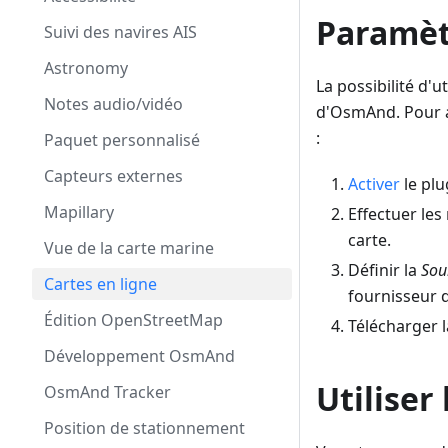
Paramèt
Suivi des navires AIS
Astronomy
La possibilité d'u
Notes audio/vidéo
d'OsmAnd. Pour af
:
Paquet personnalisé
Capteurs externes
Activer
le pl
Mapillary
Effectuer les
carte.
Vue de la carte marine
Définir la
Sou
Cartes en ligne
fournisseur d
Édition OpenStreetMap
Télécharger 
Développement OsmAnd
Utiliser 
OsmAnd Tracker
Position de stationnement