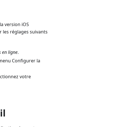
la version iOS
r les réglages suivants
 en ligne
.
enu Configurer la
ectionnez votre
il