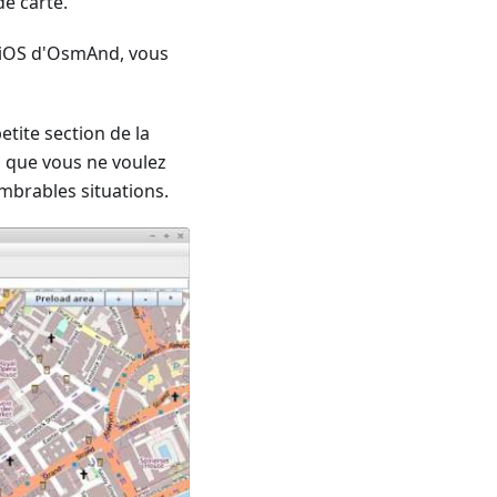
de carte.
t iOS d'OsmAnd, vous
etite section de la
is que vous ne voulez
ombrables situations.