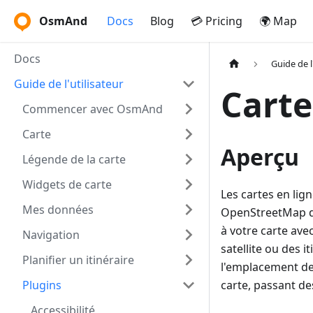
OsmAnd
Docs
Blog
💳 Pricing
🌍 Map
Docs
Guide de l
Guide de l'utilisateur
Carte
Commencer avec OsmAnd
Carte
Aperçu
Légende de la carte
Widgets de carte
Les cartes en li
Mes données
OpenStreetMap dé
à votre carte av
Navigation
satellite ou des 
Planifier un itinéraire
l'emplacement de
Plugins
carte, passant des
Accessibilité