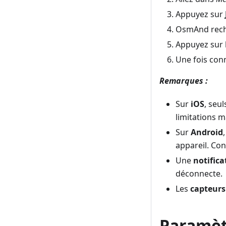
Appuyez sur
OsmAnd rech
Appuyez sur 
Une fois conn
Remarques :
Sur
iOS
, seu
limitations m
Sur
Android
appareil. Con
Une
notifica
déconnecte.
Les
capteurs
Paramèt