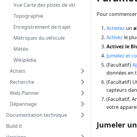
Vue Carte des pistes de ski
Pour commencer à 
Topographie
Enregistrement de trajet
Achetez
un
a
Activez
le pl
Métriques du véhicule
Activez le B
Météo
Jumelez et c
Wikipédia
(Facultatif)
A
Achats
données en te
Recherche
(Facultatif) U
capteurs dans
Web Planner
(Facultatif,
Dépannage
votre apparei
Documentation technique
Jumeler un
Build it