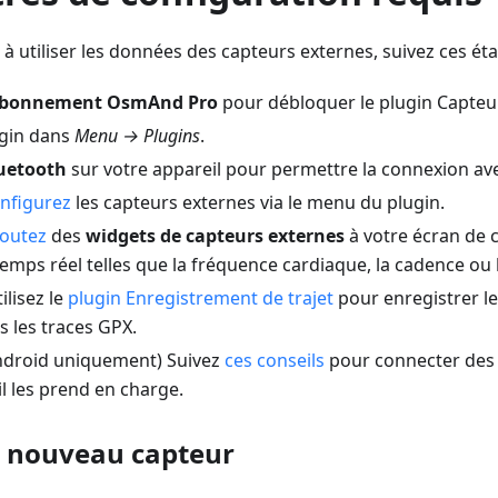
utiliser les données des capteurs externes, suivez ces éta
bonnement OsmAnd Pro
pour débloquer le plugin Capteu
ugin dans
Menu → Plugins
.
luetooth
sur votre appareil pour permettre la connexion av
onfigurez
les capteurs externes via le menu du plugin.
joutez
des
widgets de capteurs externes
à votre écran de c
mps réel telles que la fréquence cardiaque, la cadence ou l
tilisez le
plugin Enregistrement de trajet
pour enregistrer l
 les traces GPX.
 Android uniquement) Suivez
ces conseils
pour connecter des 
l les prend en charge.
 nouveau capteur