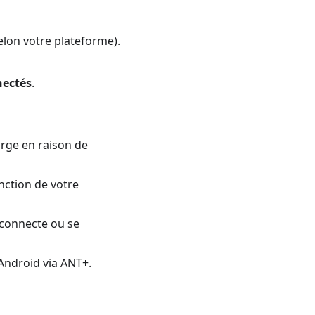
elon votre plateforme).
nectés
.
arge en raison de
nction de votre
 connecte ou se
Android via ANT+.