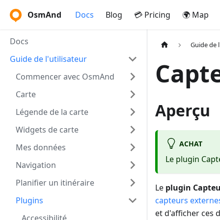
OsmAnd
Docs
Blog
💳 Pricing
🌍 Map
Docs
Guide de l
Guide de l'utilisateur
Capte
Commencer avec OsmAnd
Carte
Aperçu
Légende de la carte
Widgets de carte
ACHAT
Mes données
Le plugin Capt
Navigation
Planifier un itinéraire
Le
plugin Capteu
Plugins
capteurs externes
et d'afficher ces
Accessibilité