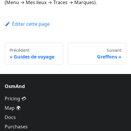
(
Menu → Mes lieux → Traces → Marques
).
Éditer cette page
Précédent
Suivant
Guides de voyage
Greffons
OsmAnd
Pricing 💳
Map 🌍
Docs
Purchases