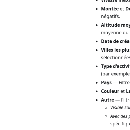
Vitesse max
Montée
et
D
négatifs.
Altitude mo
moyenne ou m
Date de créa
Villes les pl
sélectionnée
Type d'activi
(par exemple
Pays
— Filtre
Couleur
et
L
Autre
— Filtr
Visible su
Avec des 
spécifiqu