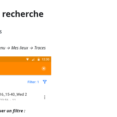
e recherche
S
nu → Mes lieux → Traces
r un filtre :