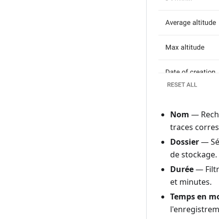
Nom
— Reche
traces corre
Dossier
— Sél
de stockage.
Durée
— Filt
et minutes.
Temps en m
l'enregistrem