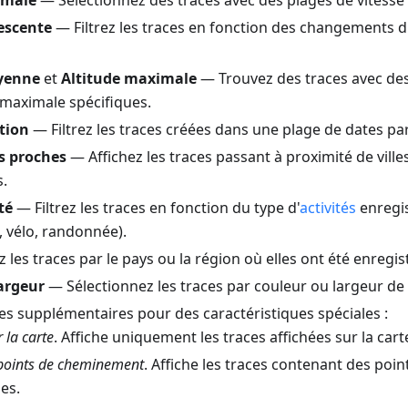
imale
— Sélectionnez des traces avec des plages de vitesse
escente
— Filtrez les traces en fonction des changements d'
yenne
et
Altitude maximale
— Trouvez des traces avec des
aximale spécifiques.
tion
— Filtrez les traces créées dans une plage de dates par
us proches
— Affichez les traces passant à proximité de villes
s.
té
— Filtrez les traces en fonction du type d'
activités
enregis
, vélo, randonnée).
z les traces par le pays ou la région où elles ont été enregis
argeur
— Sélectionnez les traces par couleur ou largeur de 
es supplémentaires pour des caractéristiques spéciales :
r la carte
. Affiche uniquement les traces affichées sur la cart
points de cheminement
. Affiche les traces contenant des po
es.