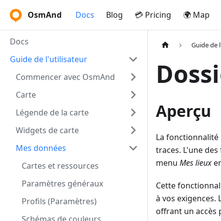
OsmAnd
Docs
Blog
💳 Pricing
🌍 Map
Docs
Guide de l
Guide de l'utilisateur
Dossie
Commencer avec OsmAnd
Carte
Aperçu
Légende de la carte
Widgets de carte
La fonctionnalité
Mes données
traces. L'une des 
menu
Mes lieux
en
Cartes et ressources
Paramètres généraux
Cette fonctionna
à vos exigences. 
Profils (Paramètres)
offrant un accès 
Schémas de couleurs