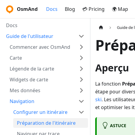
OsmAnd
Docs
Blog
💳 Pricing
🌍 Map
Docs
Guide de l
Guide de l'utilisateur
Prépa
Commencer avec OsmAnd
Carte
Aperçu
Légende de la carte
Widgets de carte
La fonction
Prépa
Mes données
étape pour diver
ski
. Les utilisat
Navigation
et optimiser les i
Configurer un itinéraire
Préparation de l'itinéraire
ASTUCE
Naviguer par trace