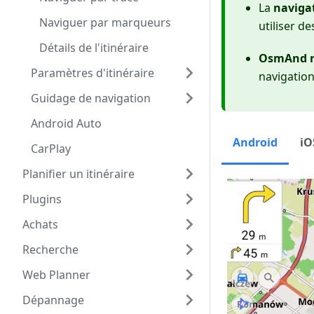
La
navigat
Naviguer par marqueurs
utiliser d
Détails de l'itinéraire
OsmAnd né
Paramètres d'itinéraire
navigation
Guidage de navigation
Android Auto
Android
iO
CarPlay
Planifier un itinéraire
Plugins
Achats
Recherche
Web Planner
Dépannage