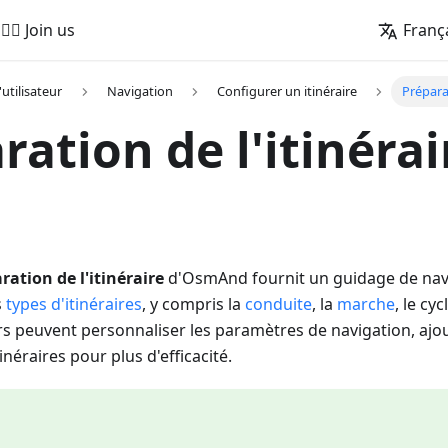
🚵‍♂️ Join us
Franç
'utilisateur
Navigation
Configurer un itinéraire
Préparat
ration de l'itinérai
ration de l'itinéraire
d'OsmAnd fournit un guidage de nav
s
types d'itinéraires
, y compris la
conduite
, la
marche
, le cyc
eurs peuvent personnaliser les paramètres de navigation, ajo
tinéraires pour plus d'efficacité.