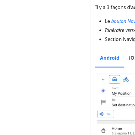
Il y a 3 façons d
Le
bouton Nav
Itinéraire ver
Section Navi
Android
iO