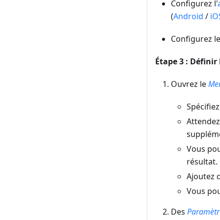
Configurez l'
(
Android
/
iO
Configurez l
Étape 3 : Définir
Ouvrez le
Men
Spécifiez
Attendez 
suppléme
Vous pou
résultat.
Ajoutez 
Vous pou
Des
Paramètr