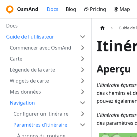
OsmAnd
Docs
Blog
💳 Pricing
🌍 Map
Docs
Guide de l
Guide de l'utilisateur
Itiné
Commencer avec OsmAnd
Carte
Aperçu
Légende de la carte
Widgets de carte
L'itinéraire équestr
Mes données
des chemins et de
pouvez également
Navigation
Configurer un itinéraire
L'itinéraire équestr
des paramètres d
Paramètres d'itinéraire
À propos du routage