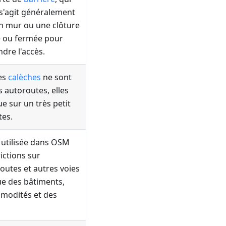
 s'agit généralement
n mur ou une clôture
e ou fermée pour
dre l'accès.
les
calèches
ne sont
s autoroutes, elles
e sur un très petit
tes.
 utilisée dans OSM
ictions sur
routes et autres voies
ue des bâtiments,
mmodités et des