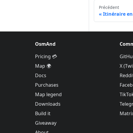
Précédent
Itinéraire 
OsmAnd
Comm
Pricing 💳
GitHu
Map 🌍
X (Twi
Docs
Reddi
Purchases
Face
Map legend
TikTo
Downloads
Teleg
Build it
Matri
Giveaway
About