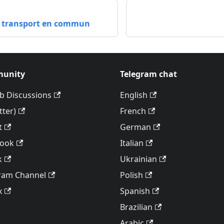
en transport en commun
unity
Telegram chat
b Discussions
English
tter)
French
t
German
book
Italian
k
Ukrainian
ram Channel
Polish
x
Spanish
Brazilian
Arabic