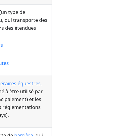
(un type de
u, qui transporte des
ers des étendues
rs
s
utes
inéraires équestres
.
 à être utilisé par
incipalement) et les
es réglementations
ys).
rte de
barrière
, qui