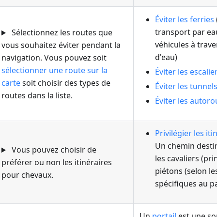
Éviter les ferries
transport par ea
Sélectionnez les routes que
véhicules à trav
vous souhaitez éviter pendant la
d'eau)
navigation. Vous pouvez soit
sélectionner une route sur la
Éviter les escalie
carte
soit choisir des types de
Éviter les tunnel
routes dans la liste.
Éviter les autoro
Privilégier les it
Un chemin destiné
Vous pouvez choisir de
les cavaliers (pr
préférer ou non les itinéraires
piétons (selon l
pour chevaux.
spécifiques au pa
Un
portail
est une so