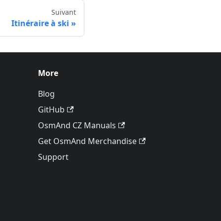
Suivant
Itinéraire à ski
More
Blog
GitHub
OsmAnd CZ Manuals
Get OsmAnd Merchandise
Support