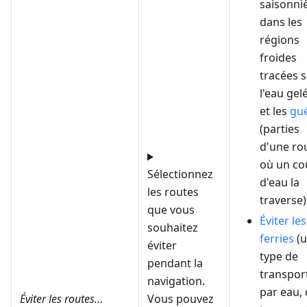
saisonni
dans les
régions
froides
tracées 
l'eau gel
et les
gu
(parties
d'une ro
où un co
Sélectionnez
d'eau la
les routes
traverse)
que vous
Éviter les
souhaitez
ferries
(
éviter
type de
pendant la
transpor
navigation.
par eau, 
Éviter les routes…
Vous pouvez