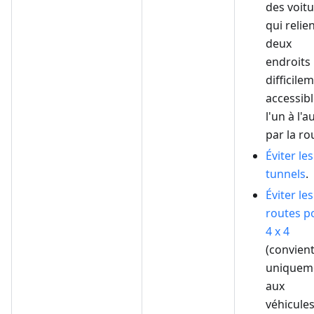
des voitu
qui relie
deux
endroits
difficile
accessib
l'un à l'a
par la ro
Éviter les
tunnels
.
Éviter les
routes p
4 x 4
(convien
uniquem
aux
véhicule