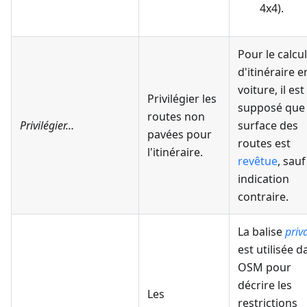
4x4).
Pour le calcul
d'itinéraire e
voiture, il est
Privilégier les
supposé que 
routes non
Privilégier…
surface des
pavées pour
routes est
l'itinéraire.
revêtue
, sauf
indication
contraire.
La balise
priv
est utilisée d
OSM pour
décrire les
Les
restrictions