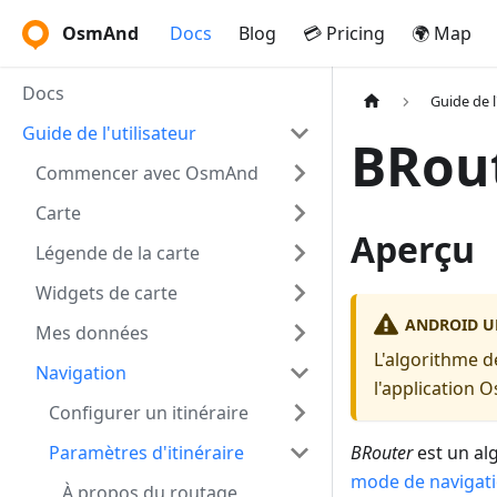
OsmAnd
Docs
Blog
💳 Pricing
🌍 Map
Docs
Guide de l
Guide de l'utilisateur
BRou
Commencer avec OsmAnd
Carte
Aperçu
Légende de la carte
Widgets de carte
ANDROID 
Mes données
L'algorithme d
Navigation
l'application 
Configurer un itinéraire
Paramètres d'itinéraire
BRouter
est un alg
mode de navigati
À propos du routage