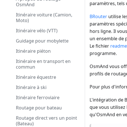
paramètres, tels 
OsmAnd
Itinéraire voiture (Camion,
BRouter
utilise l
Moto)
paramètres spécifi
Itinéraire vélo (VTT)
hors ligne. Il vo
un ensemble de pa
Guidage pour mobylette
Le fichier
readme.
Itinéraire piéton
programme.
Itinéraire en transport en
OsmAnd vous offre
commun
profils de routag
Itinéraire équestre
Pour plus d'infor
Itinéraire à ski
Itinéraire ferroviaire
L'intégration de
que vous utilisez
Routage pour bateau
qu'OsmAnd en ver
Routage direct vers un point
(Bateau)