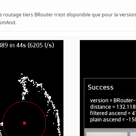
e routage tiers BRouter n'est disponible que pour la versio
OsmAnd.