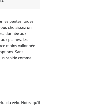
rs.
er les pentes raides
 vous choisissez un
sera donnée aux
 aux plaines, les
ence moins vallonnée
options. Sans
e plus rapide comme
lui du vélo. Notez qu'il