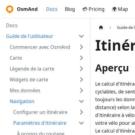
OsmAnd
Docs
Blog
💳 Pricing
🌍 Map
Docs
Guide de l
Guide de l'utilisateur
Itiné
Commencer avec OsmAnd
Carte
Aperçu
Légende de la carte
Widgets de carte
Le calcul d'itinér
Mes données
cyclables, de sent
toujours les donn
Navigation
distance) selon l
Configurer un itinéraire
d'itinéraire à vé
Paramètres d'itinéraire
votre vélo pour ai
Le calcul d'itinér
À propos du routage