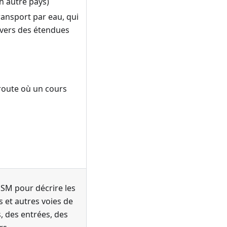
n autre pays)
ransport par eau, qui
avers des étendues
route où un cours
OSM pour décrire les
es et autres voies de
, des entrées, des