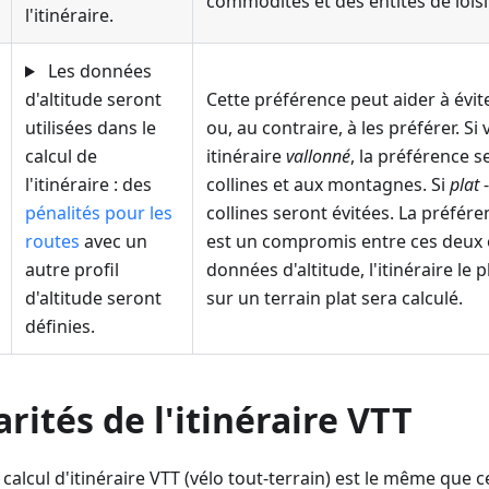
commodités et des entités de loisi
l'itinéraire.
Les données
d'altitude seront
Cette préférence peut aider à évit
utilisées dans le
ou, au contraire, à les préférer. Si
calcul de
itinéraire
vallonné
, la préférence 
l'itinéraire : des
collines et aux montagnes. Si
plat
-
pénalités pour les
collines seront évitées. La préfér
routes
avec un
est un compromis entre ces deux 
autre profil
données d'altitude, l'itinéraire l
d'altitude seront
sur un terrain plat sera calculé.
définies.
arités de l'itinéraire VTT
alcul d'itinéraire VTT (vélo tout-terrain) est le même que ce