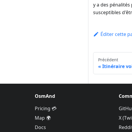
y a des pénalités 
susceptibles d'êt
Éditer cette p
Précédent
Itinéraire v
OsmAnd
Comm
Pricing 💳
GitHu
Map 🌍
X (Twi
Docs
Reddi