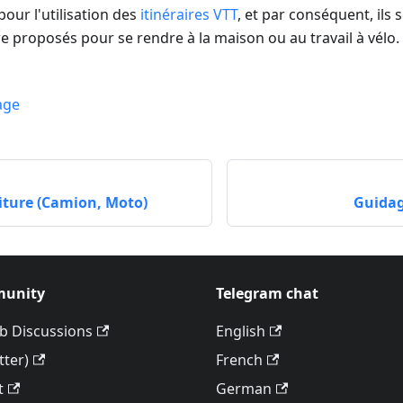
pour l'utilisation des
itinéraires VTT
, et par conséquent, ils
re proposés pour se rendre à la maison ou au travail à vélo.
age
oiture (Camion, Moto)
Guidag
unity
Telegram chat
b Discussions
English
tter)
French
t
German