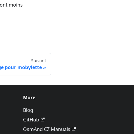
 sont moins
Suivant
e pour mobylette
More
Blog
GitHub
OsmAnd CZ Manuals