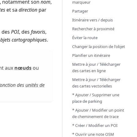
nné, notamment son
nom
,
marqueur
tes
et sa
direction
par
Partager
Itinéraire vers / depuis
Rechercher à proximité
e des
POI
, des
favoris
,
Éviter la route
bjets cartographiques
.
Changer la position de l'objet
Planifier un itinéraire
Mettre à jour / Télécharger
ent aux
nœuds
ou
des cartes en ligne
Mettre à jour / Télécharger
fonction des
unités de
des cartes vectorielles
* Ajouter / Supprimer une
place de parking
* Ajouter / Modifier un point
de cheminement de trace
* Créer / Modifier un POI
* Ouvrir une note OSM