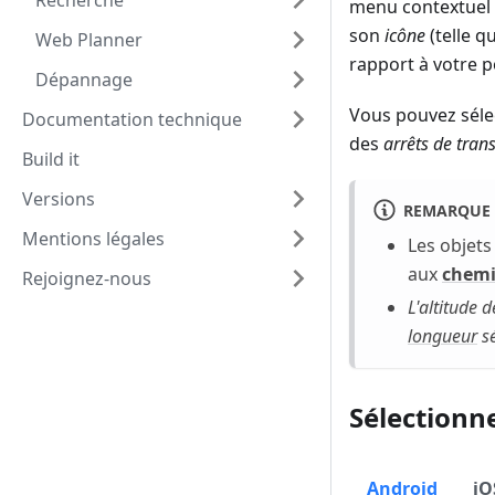
Recherche
menu contextuel a
son
icône
(telle q
Web Planner
rapport à votre po
Dépannage
Vous pouvez sélec
Documentation technique
des
arrêts de tran
Build it
Versions
REMARQUE
Mentions légales
Les objets
aux
chem
Rejoignez-nous
L'altitude 
longueur
sé
Sélectionne
Android
iO