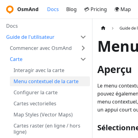
OsmAnd
Docs
Blog
💳 Pricing
🌍 Map
Docs
Guide de l
Guide de l'utilisateur
Menu 
Commencer avec OsmAnd
Carte
Aperçu
Interagir avec la carte
Menu contextuel de la carte
Le menu contextue
Configurer la carte
pouvez également 
menu contextuel, 
Cartes vectorielles
un appui court ou 
Map Styles (Vector Maps)
Cartes raster (en ligne / hors
Sélectionne
ligne)