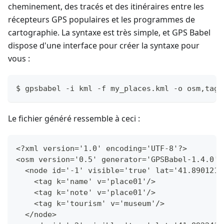
cheminement, des tracés et des itinéraires entre les
récepteurs GPS populaires et les programmes de
cartographie. La syntaxe est très simple, et GPS Babel
dispose d'une interface pour créer la syntaxe pour
vous :
$ gpsbabel -i kml -f my_places.kml -o osm,tagn
Le fichier généré ressemble à ceci :
<?xml version='1.0' encoding='UTF-8'?>
<osm version='0.5' generator='GPSBabel-1.4.0'>
  <node id='-1' visible='true' lat='41.890121'
    <tag k='name' v='place01'/>
    <tag k='note' v='place01'/>
    <tag k='tourism' v='museum'/>
  </node>