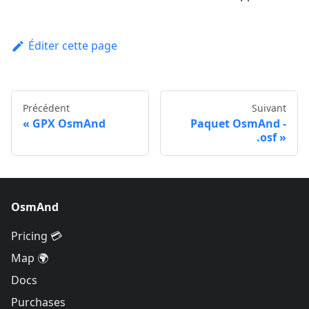
Éditer cette page
Précédent
Suivant
GPX OsmAnd
Paquet OsmAnd -
.osf
OsmAnd
Pricing 💳
Map 🌍
Docs
Purchases