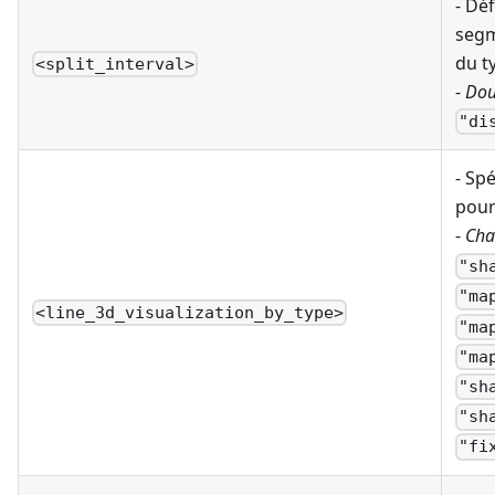
- Déf
segm
du t
<split_interval>
-
Dou
"di
- Spé
pour
-
Cha
"sh
"ma
<line_3d_visualization_by_type>
"ma
"ma
"sh
"sh
"fi