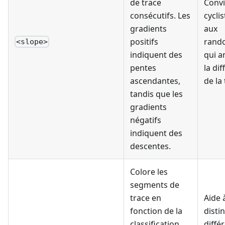
de trace
Convi
consécutifs. Les
cycli
gradients
aux
positifs
rand
<slope>
indiquent des
qui a
pentes
la dif
ascendantes,
de la 
tandis que les
gradients
négatifs
indiquent des
descentes.
Colore les
segments de
trace en
Aide 
fonction de la
disti
classification
diffé