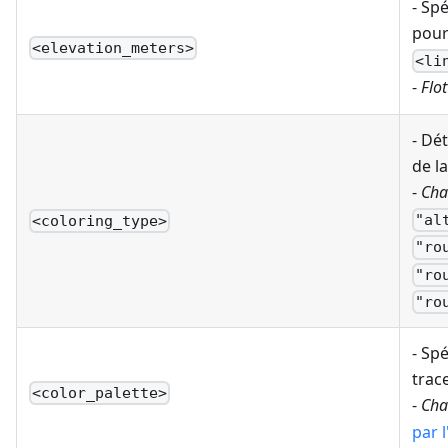
- Sp
pou
<elevation_meters>
<li
-
Flot
- Dé
de la
-
Cha
"al
<coloring_type>
"ro
"ro
"ro
- Spé
trace
<color_palette>
-
Cha
par l