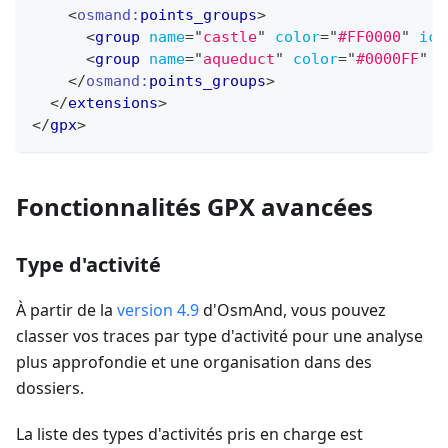
<
osmand:
points_groups
>
<
group
name
=
"
castle
"
color
=
"
#FF0000
"
ico
<
group
name
=
"
aqueduct
"
color
=
"
#0000FF
"
i
</
osmand:
points_groups
>
</
extensions
>
</
gpx
>
Fonctionnalités GPX avancées
Type d'activité
À partir de la
version 4.9
d'OsmAnd, vous pouvez
classer vos traces par type d'activité pour une analyse
plus approfondie et une organisation dans des
dossiers.
La liste des types d'activités pris en charge est