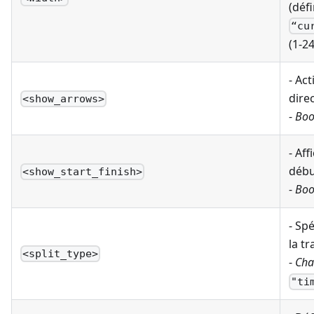
(défi
“cu
(1-24
- Act
direc
<show_arrows>
-
Boo
- Af
début
<show_start_finish>
-
Boo
- Sp
la tr
<split_type>
-
Cha
"ti