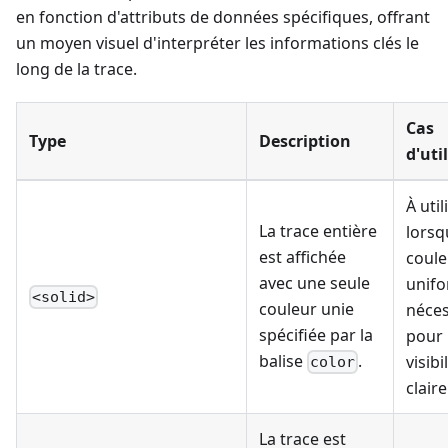
en fonction d'attributs de données spécifiques, offrant
un moyen visuel d'interpréter les informations clés le
long de la trace.
Cas
Type
Description
d'uti
À util
La trace entière
lorsq
est affichée
coule
avec une seule
unifo
<solid>
couleur unie
néces
spécifiée par la
pour
balise
.
visibi
color
claire
La trace est