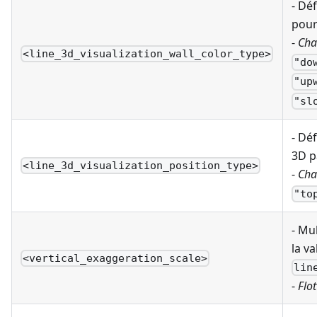
- Déf
pour 
-
Cha
<line_3d_visualization_wall_color_type>
"do
"up
"sl
- Déf
3D p
<line_3d_visualization_position_type>
-
Cha
"to
- Mu
la va
<vertical_exaggeration_scale>
lin
-
Flot