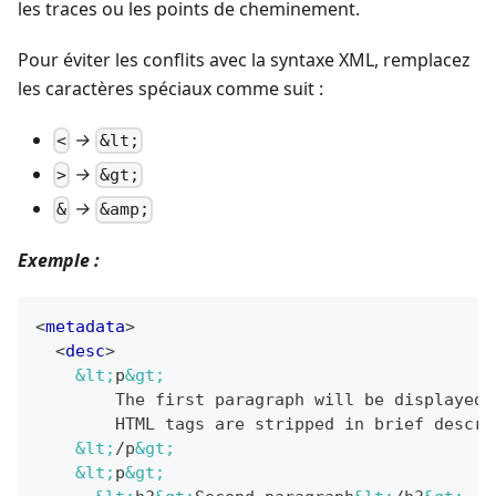
les traces ou les points de cheminement.
Pour éviter les conflits avec la syntaxe XML, remplacez
les caractères spéciaux comme suit :
→
<
&lt;
→
>
&gt;
→
&
&amp;
Exemple :
<
metadata
>
<
desc
>
&lt;
p
&gt;
        The first paragraph will be displayed 
        HTML tags are stripped in brief descri
&lt;
/p
&gt;
&lt;
p
&gt;