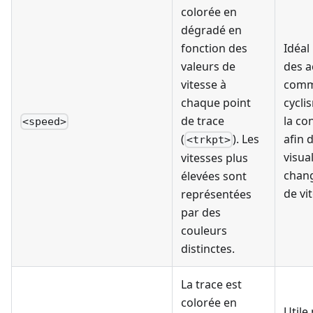
colorée en
dégradé en
fonction des
Idéal
valeurs de
des a
vitesse à
comm
chaque point
cycli
de trace
la co
<speed>
(
). Les
afin 
<trkpt>
visual
vitesses plus
chan
élevées sont
de vi
représentées
par des
couleurs
distinctes.
La trace est
colorée en
Utile