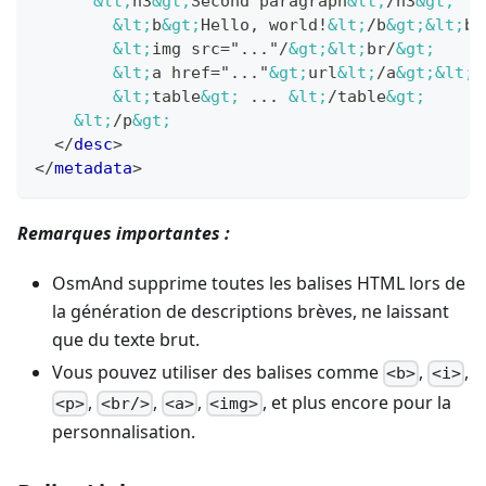
&lt;
h3
&gt;
Second paragraph
&lt;
/h3
&gt;
&lt;
b
&gt;
Hello, world!
&lt;
/b
&gt;
&lt;
br
&lt;
img src="..."/
&gt;
&lt;
br/
&gt;
&lt;
a href="..."
&gt;
url
&lt;
/a
&gt;
&lt;
b
&lt;
table
&gt;
 ... 
&lt;
/table
&gt;
&lt;
/p
&gt;
</
desc
>
</
metadata
>
Remarques importantes :
OsmAnd supprime toutes les balises HTML lors de
la génération de descriptions brèves, ne laissant
que du texte brut.
Vous pouvez utiliser des balises comme
,
,
<b>
<i>
,
,
,
, et plus encore pour la
<p>
<br/>
<a>
<img>
personnalisation.