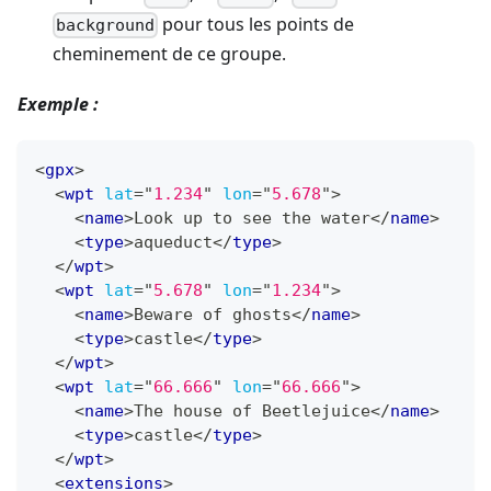
pour tous les points de
background
cheminement de ce groupe.
Exemple :
<
gpx
>
<
wpt
lat
=
"
1.234
"
lon
=
"
5.678
"
>
<
name
>
Look up to see the water
</
name
>
<
type
>
aqueduct
</
type
>
</
wpt
>
<
wpt
lat
=
"
5.678
"
lon
=
"
1.234
"
>
<
name
>
Beware of ghosts
</
name
>
<
type
>
castle
</
type
>
</
wpt
>
<
wpt
lat
=
"
66.666
"
lon
=
"
66.666
"
>
<
name
>
The house of Beetlejuice
</
name
>
<
type
>
castle
</
type
>
</
wpt
>
<
extensions
>