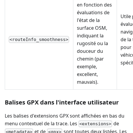
en fonction des
évaluations de
Utile
l'état de la
évalu
surface OSM,
navig
indiquant la
de la
<routeInfo_smoothness>
rugosité ou la
pour
douceur du
véhic
chemin (par
spéci
exemple,
excellent,
mauvais).
Balises GPX dans l'interface utilisateur
Les balises d'extensions GPX sont affichées en bas du
menu contextuel de la trace. Les
de
<extensions>
et de
sont toutes deux listées. Les
<metadata>
<gpx>