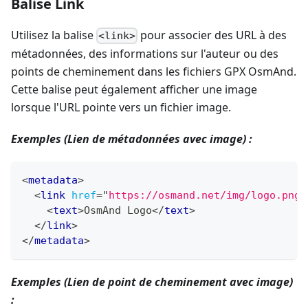
Balise Link
Utilisez la balise
pour associer des URL à des
<link>
métadonnées, des informations sur l'auteur ou des
points de cheminement dans les fichiers GPX OsmAnd.
Cette balise peut également afficher une image
lorsque l'URL pointe vers un fichier image.
Exemples (Lien de métadonnées avec image) :
<
metadata
>
<
link
href
=
"
https://osmand.net/img/logo.png
"
<
text
>
OsmAnd Logo
</
text
>
</
link
>
</
metadata
>
Exemples (Lien de point de cheminement avec image)
: