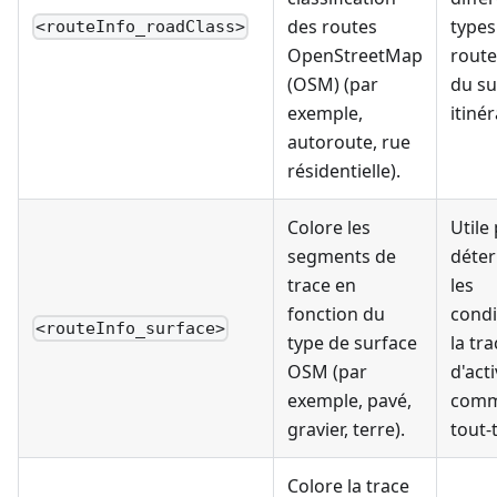
des routes
types
<routeInfo_roadClass>
OpenStreetMap
route
(OSM) (par
du su
exemple,
itinér
autoroute, rue
résidentielle).
Colore les
Utile
segments de
déte
trace en
les
fonction du
condi
<routeInfo_surface>
type de surface
la tra
OSM (par
d'acti
exemple, pavé,
comm
gravier, terre).
tout-
Colore la trace