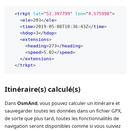
<
trkpt
lat
=
"
52.397799
"
lon
=
"
4.575998
"
>
<
ele
>
203
</
ele
>
<
time
>
2019-05-08T10:36:43Z
</
time
>
<
hdop
>
3
</
hdop
>
<
extensions
>
<
heading
>
273
</
heading
>
<
speed
>
5.02
</
speed
>
</
extensions
>
</
trkpt
>
Itinéraire(s) calculé(s)
Dans
OsmAnd
, vous pouvez calculer un itinéraire et
sauvegarder toutes les données dans un fichier GPX,
de sorte que plus tard, toutes les fonctionnalités de
navigation seront disponibles comme si vous suiviez