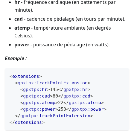
hr
- fréquence cardiaque (en battements par
minute).
cad
- cadence de pédalage (en tours par minute).
atemp
- température ambiante (en degrés
Celsius).
power
- puissance de pédalage (en watts).
Exemple :
<
extensions
>
<
gpxtpx:
TrackPointExtension
>
<
gpxtpx:
hr
>
145
</
gpxtpx:
hr
>
<
gpxtpx:
cad
>
80
</
gpxtpx:
cad
>
<
gpxtpx:
atemp
>
22
</
gpxtpx:
atemp
>
<
gpxtpx:
power
>
250
</
gpxtpx:
power
>
</
gpxtpx:
TrackPointExtension
>
</
extensions
>