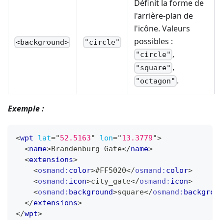
Définit la forme de
l'arrière-plan de
l'icône. Valeurs
possibles :
<background>
"circle"
,
"circle"
,
"square"
.
"octagon"
Exemple :
<
wpt
lat
=
"
52.5163
"
lon
=
"
13.3779
"
>
<
name
>
Brandenburg Gate
</
name
>
<
extensions
>
<
osmand:
color
>
#FF5020
</
osmand:
color
>
<
osmand:
icon
>
city_gate
</
osmand:
icon
>
<
osmand:
background
>
square
</
osmand:
backgrou
</
extensions
>
</
wpt
>