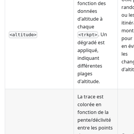
fonction des
rand
données
ou le
d'altitude à
itiné
chaque
mont
. Un
<altitude>
<trkpt>
pour
dégradé est
en év
appliqué,
les
indiquant
chan
différentes
d'alti
plages
d'altitude.
La trace est
colorée en
fonction de la
pente/déclivité
entre les points