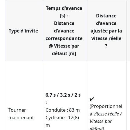
Temps d'avance
[s] :
Distance
Distance
d'avance
Type d'invite
d'avance
ajustée par la
correspondante
vitesse réelle
@ Vitesse par
?
défaut [m]
6,7 s / 3,2 s / 2 s
✔️
:
(Proportionnel
Tourner
Conduite : 83 m
à
vitesse réelle /
maintenant
Cyclisme : 12(8)
Vitesse par
m
défaut
)