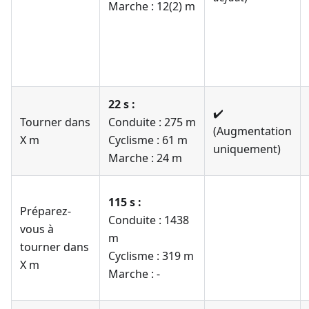
Marche : 12(2) m
22 s :
✔️
Tourner dans
Conduite : 275 m
(Augmentation
X m
Cyclisme : 61 m
uniquement)
Marche : 24 m
115 s :
Préparez-
Conduite : 1438
vous à
m
tourner dans
Cyclisme : 319 m
X m
Marche : -