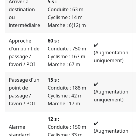
Arriver à
5 s :
destination
Conduite : 63 m
ou
Cyclisme : 14 m
intermédiaire
Marche : 6(12) m
Approche
60 s :
✔️
d'un point de
Conduite : 750 m
(Augmentation
passage /
Cyclisme : 167 m
uniquement)
favori / POI
Marche : 67 m
Passage d'un
15 s :
✔️
point de
Conduite : 188 m
(Augmentation
passage /
Cyclisme : 42 m
uniquement)
favori / POI
Marche : 17 m
12 s :
✔️
Alarme
Conduite : 150 m
(Augmentation
standard
Cyclisme : 33 m