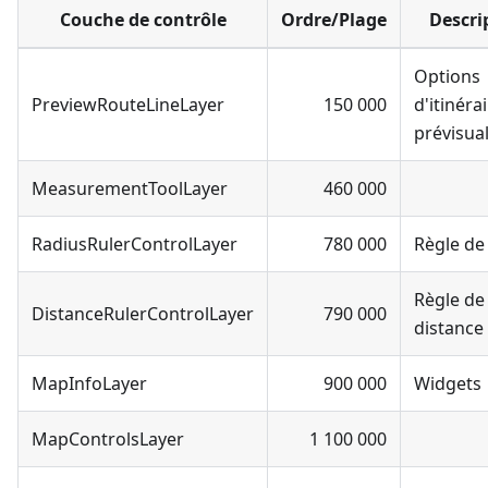
Couche de contrôle
Ordre/Plage
Descri
Options
PreviewRouteLineLayer
150 000
d'itinéra
prévisual
MeasurementToolLayer
460 000
RadiusRulerControlLayer
780 000
Règle de
Règle de
DistanceRulerControlLayer
790 000
distance
MapInfoLayer
900 000
Widgets
MapControlsLayer
1 100 000