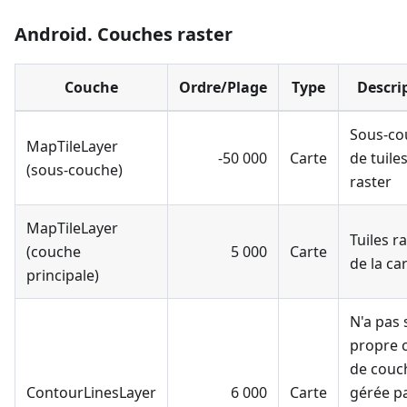
Android. Couches raster
Couche
Ordre/Plage
Type
Descri
Sous-co
MapTileLayer
-50 000
Carte
de tuile
(sous-couche)
raster
MapTileLayer
Tuiles r
(couche
5 000
Carte
de la ca
principale)
N'a pas 
propre 
de couch
ContourLinesLayer
6 000
Carte
gérée pa