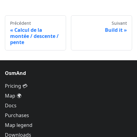
Précédent
Suivant
Calcul de la
Build it
montée / descente /
pente
OsmAnd
Pricing 💳
Map 🌍
Docs
Purchases
Map legend
Downloads