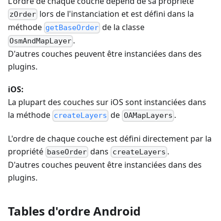
L'ordre de chaque couche dépend de sa propriété
lors de l'instanciation et est défini dans la
zOrder
méthode
de la classe
getBaseOrder
.
OsmAndMapLayer
D'autres couches peuvent être instanciées dans des
plugins.
iOS:
La plupart des couches sur iOS sont instanciées dans
la méthode
de
.
createLayers
OAMapLayers
L'ordre de chaque couche est défini directement par la
propriété
dans
.
baseOrder
createLayers
D'autres couches peuvent être instanciées dans des
plugins.
Tables d'ordre Android