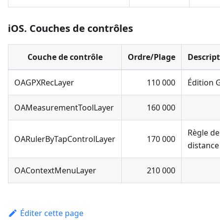
iOS. Couches de contrôles
Couche de contrôle
Ordre/Plage
Descrip
OAGPXRecLayer
110 000
Édition 
OAMeasurementToolLayer
160 000
Règle de
OARulerByTapControlLayer
170 000
distance
OAContextMenuLayer
210 000
Éditer cette page