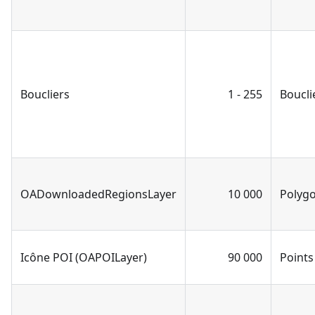
Boucliers
1 - 255
Boucli
OADownloadedRegionsLayer
10 000
Polyg
Icône POI (OAPOILayer)
90 000
Points