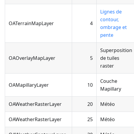
Lignes de
contour,
OATerrainMapLayer
4
ombrage et
pente
Superposition
OAOverlayMapLayer
5
de tuiles
raster
Couche
OAMapillaryLayer
10
Mapillary
OAWeatherRasterLayer
20
Météo
OAWeatherRasterLayer
25
Météo