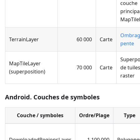
couche
principa
MapTile
Ombrag
TerrainLayer
60 000
Carte
pente
Superpo
MapTileLayer
70 000
Carte
de tuile
(superposition)
raster
Android. Couches de symboles
Couche / symboles
Ordre/Plage
Type
DownloadedRegionsLayer
-1 100 000
Polygone