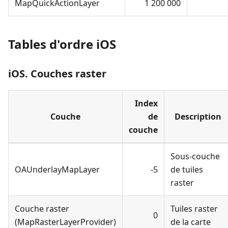
MapQuickActionLayer
1 200 000
Tables d'ordre iOS
iOS. Couches raster
Index
Couche
de
Description
couche
Sous-couche
OAUnderlayMapLayer
-5
de tuiles
raster
Couche raster
Tuiles raster
0
(MapRasterLayerProvider)
de la carte