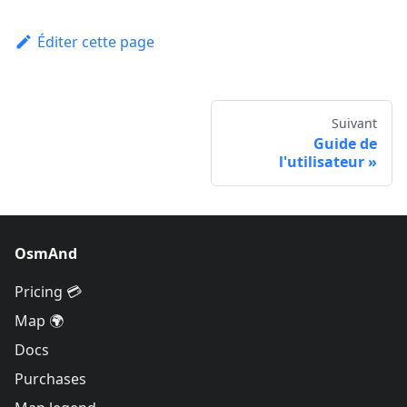
Éditer cette page
Suivant
Guide de
l'utilisateur
OsmAnd
Pricing 💳
Map 🌍
Docs
Purchases