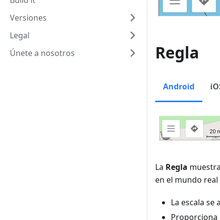
Build it
Versiones
Legal
Regla
Únete a nosotros
Android
iO
La
Regla
muestra 
en el mundo real (
La escala se
Proporciona u