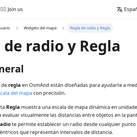
🚵‍♂️ Join us
Espa
suario
Widgets del mapa
Regla de radio y Regla
 de radio y Regla
neral
s de
regla
en OsmAnd están diseñadas para ayudarte a medir
scala del mapa
con precisión.
nta
Regla
muestra una escala de mapa dinámica en unidade
evaluar visualmente las distancias entre objetos en la pant
radio
te permite establecer un radio desde cualquier punt
éntricos que representan intervalos de distancia.