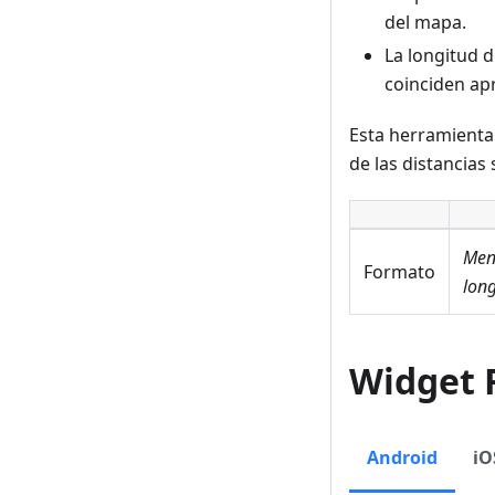
del mapa.
La longitud 
coinciden ap
Esta herramienta
de las distancias
Men
Formato
long
Widget 
Android
iO