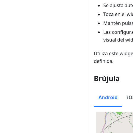
Se ajusta au
Toca en el w
Mantén pulsa
Las configur
visual del wi
Utiliza este widg
definida.
Brújula
Android
iO