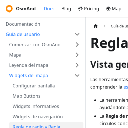
OsmAnd
Docs
Blog
💳 Pricing
🌍 Map
Documentación
Guía de u
Guía de usuario
Regla
Comenzar con OsmAnd
Mapa
Vista ge
Leyenda del mapa
Widgets del mapa
Las herramienta
Configurar pantalla
comprender la
e
Map Buttons
La herramie
Widgets informativos
ayudándote a 
La
Regla de 
Widgets de navegación
círculos conc
Regla de radio y Regla