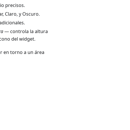
o precisos.
ar
,
Claro
, y
Oscuro
.
dicionales.
ra
— controla la altura
icono del widget.
ar en torno a un área