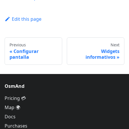
Edit this page
Previous
Next
Configurar
Widgets
pantalla
informativos
OsmAnd
Pricing 💳
Map 🌍
Docs
Purchases