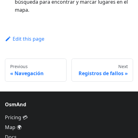
búsqueda para encontrar y marcar lugares en el
mapa.
Edit this page
Previous
Next
Navegación
Registros de fallos
OsmAnd
Pricing 💳
Map 🌍
Docs