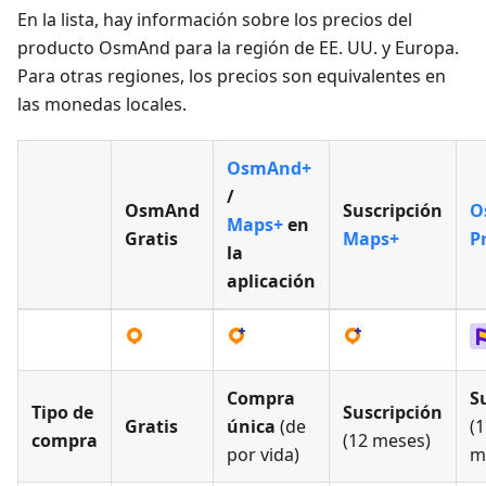
En la lista, hay información sobre los precios del
producto OsmAnd para la región de EE. UU. y Europa.
Para otras regiones, los precios son equivalentes en
las monedas locales.
OsmAnd+
/
OsmAnd
Suscripción
O
Maps+
en
Gratis
Maps+
P
la
aplicación
Compra
S
Tipo de
Suscripción
Gratis
única
(de
(1
compra
(12 meses)
por vida)
m