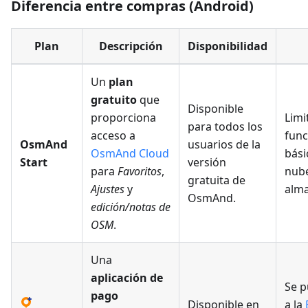
Diferencia entre compras (Android)
Plan
Descripción
Disponibilidad
Un
plan
gratuito
que
Disponible
proporciona
Limi
para todos los
acceso a
func
OsmAnd
usuarios de la
OsmAnd Cloud
bási
Start
versión
para
Favoritos
,
nub
gratuita de
Ajustes
y
alm
OsmAnd.
edición/notas de
OSM
.
Una
aplicación de
Se p
pago
Disponible en
a la