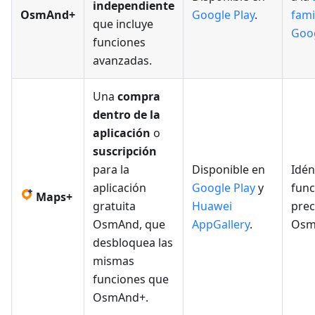
independiente
OsmAnd+
Google Play
.
fami
que incluye
Goog
funciones
avanzadas.
Una
compra
dentro de la
aplicación
o
suscripción
para la
Disponible en
Idén
aplicación
Google Play
y
func
Maps+
gratuita
Huawei
prec
OsmAnd, que
AppGallery
.
Osm
desbloquea las
mismas
funciones que
OsmAnd+.