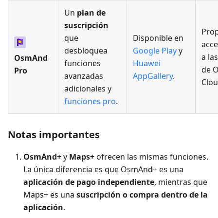
Un
plan de
suscripción
Pro
que
Disponible en
acc
desbloquea
Google Play
y
a la
OsmAnd
funciones
Huawei
de 
Pro
avanzadas
AppGallery
.
Clou
adicionales y
funciones pro
.
Notas importantes
OsmAnd+
y
Maps+
ofrecen las mismas funciones.
La única diferencia es que OsmAnd+ es una
aplicación de pago independiente
, mientras que
Maps+ es una
suscripción o compra dentro de la
aplicación
.