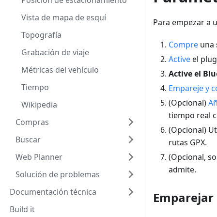
Posición de estacionamiento
Vista de mapa de esquí
Para empezar a ut
Topografía
Compre
una
Grabación de viaje
Active
el plu
Métricas del vehículo
Active el Bl
Tiempo
Empareje y c
(Opcional)
A
Wikipedia
tiempo real c
Compras
(Opcional) Uti
Buscar
rutas GPX.
Web Planner
(Opcional, so
admite.
Solución de problemas
Documentación técnica
Emparejar
Build it