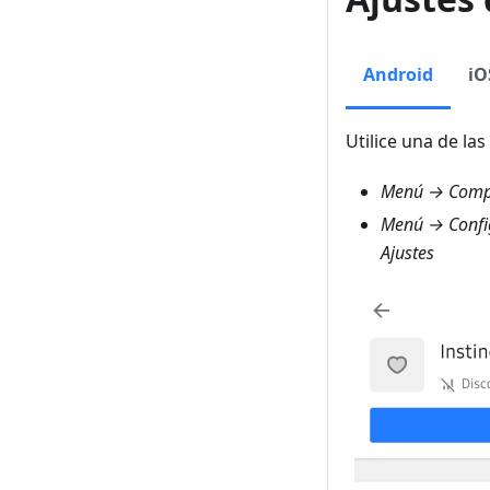
Android
iO
Utilice una de las
Menú → Compl
Menú → Config
Ajustes