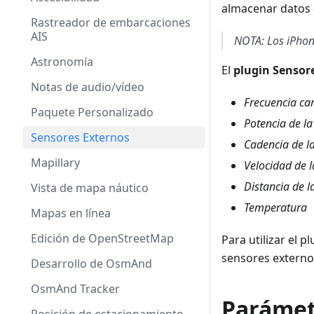
almacenar datos 
Rastreador de embarcaciones
AIS
NOTA: Los iPhon
Astronomía
El
plugin Sensor
Notas de audio/vídeo
Frecuencia ca
Paquete Personalizado
Potencia de la 
Sensores Externos
Cadencia de la
Mapillary
Velocidad de l
Distancia de la
Vista de mapa náutico
Temperatura
Mapas en línea
Edición de OpenStreetMap
Para utilizar el 
sensores externos
Desarrollo de OsmAnd
OsmAnd Tracker
Parámet