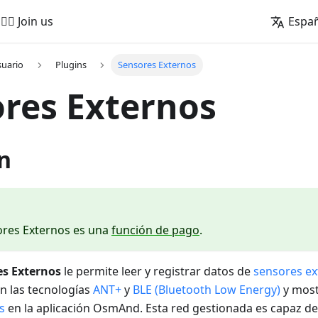
🚵‍♂️ Join us
Espa
suario
Plugins
Sensores Externos
res Externos
n
ores Externos es una
función de pago
.
es Externos
le permite leer y registrar datos de
sensores ex
n las tecnologías
ANT+
y
BLE (Bluetooth Low Energy)
y most
s
en la aplicación OsmAnd. Esta red gestionada es capaz de r