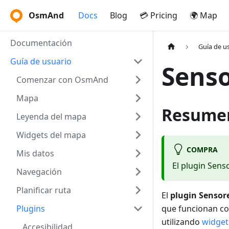
OsmAnd
Docs
Blog
💳 Pricing
🌍 Map
Documentación
Guía de u
Guía de usuario
Senso
Comenzar con OsmAnd
Mapa
Resume
Leyenda del mapa
Widgets del mapa
COMPRA
Mis datos
El plugin Sens
Navegación
Planificar ruta
El
plugin Sensor
Plugins
que funcionan co
utilizando
widget
Accesibilidad