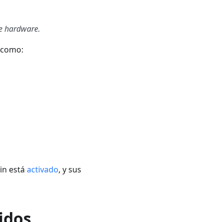
de hardware.
 como:
gin está
activado
, y sus
idos