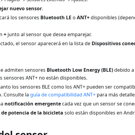
jar nuevo sensor
.
ará los sensores
Bluetooth LE
o
ANT+
disponibles (depen
ón
+
junto al sensor que desea emparejar.
tado, el sensor aparecerá en la lista de
Dispositivos cone
 se admiten sensores
Bluetooth Low Energy (BLE)
debido a 
s sensores ANT+ no están disponibles.
 tanto los sensores BLE como los ANT+ pueden ser compati
o. Consulte la
guía de compatibilidad ANT+
para más detalle
na
notificación emergente
cada vez que un sensor se cone
de potencia de la bicicleta
solo están disponibles en Andr
del sensor