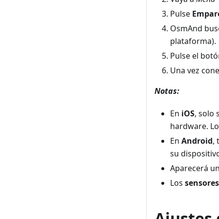
Pulse
Empare
OsmAnd busc
plataforma).
Pulse el bot
Una vez conec
Notas:
En
iOS
, solo
hardware. Lo
En
Android
,
su dispositiv
Aparecerá u
Los
sensores 
Ajustes 