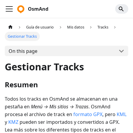
OsmAnd
Guía de usuario
Mis datos
Tracks
Gestionar Tracks
On this page
Gestionar Tracks
Resumen
Todos los tracks en OsmAnd se almacenan en una
pestaña en
Menú
→
Mis sitios
→
Trazas
. OsmAnd
procesa el archivo de track en
formato GPX
, pero
KML
y
KMZ
pueden ser importados y convertidos a GPX.
Lea más sobre los diferentes tipos de tracks en el