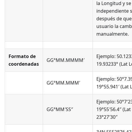
la Longitud y se
independiente 
después de que 
usuario la camb
manualmente.
Formato de
Ejemplo: 50.123
GG°MM.MMMM′
coordenadas
19.93233° (Lat 
Ejemplo: 50°7.3
GG°MM.MMM′
19°55.941′ (Lat 
Ejemplo: 50°7′2
GG°MM′SS″
19°55′56.4″ (Lat
23°27′30″