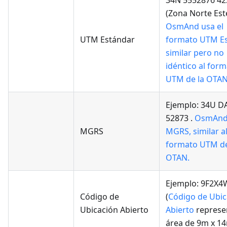
34N 5552876 42
(Zona Norte Este
OsmAnd usa el
UTM Estándar
formato UTM Es
similar pero no
idéntico al for
UTM de la OTAN
Ejemplo: 34U D
52873 .
OsmAnd
MGRS
MGRS, similar a
formato UTM de
OTAN.
Ejemplo: 9F2X
Código de
(
Código de Ubic
Ubicación Abierto
Abierto
represe
área de 9m x 1