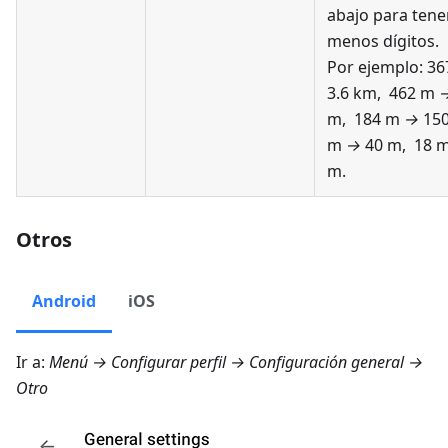
abajo para tene
menos dígitos.
Por ejemplo: 3
3.6 km, 462 m
m, 184 m
→
150
m
→
40 m, 18 
m.
Otros
Android
iOS
Ir a:
Menú → Configurar perfil → Configuración general →
Otro