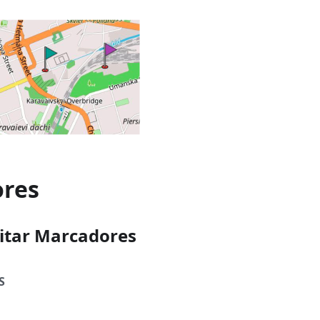
res
ditar Marcadores
S