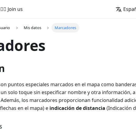
🚵‍♂️ Join us
Espa
suario
Mis datos
Marcadores
adores
n
son puntos especiales marcados en el mapa como banderas
n solo toque sin especificar nombre y otra información, a 
. Además, los marcadores proporcionan funcionalidad adic
flechas en el mapa
) e
indicación de distancia
(
Indicación d
S