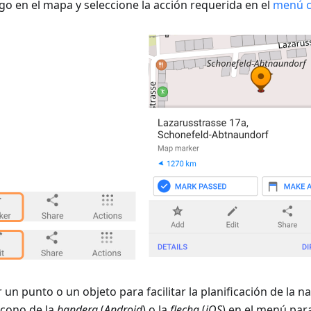
go en el mapa y seleccione la acción requerida en el
menú c
 un punto o un objeto para facilitar la planificación de la n
 icono de la
bandera
(
Android
) o la
flecha
(
iOS
) en el menú par