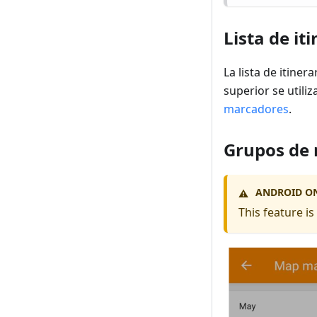
Lista de it
La lista de itin
superior se utili
marcadores
.
Grupos de
ANDROID O
⚠️
This feature i