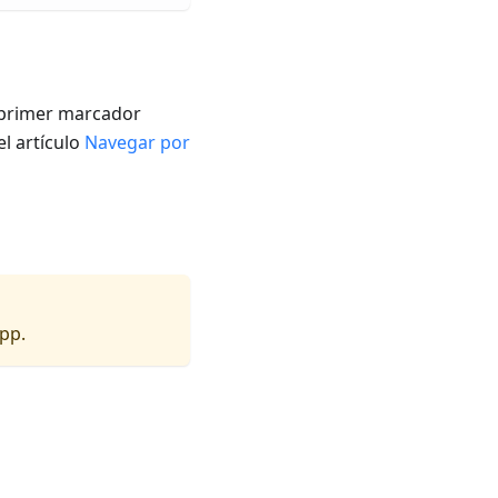
l primer marcador
el artículo
Navegar por
app.