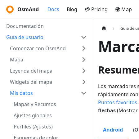
OsmAnd
Docs
Blog
💳 Pricing
🌍 Map
Documentación
Guía de u
Guía de usuario
Marc
Comenzar con OsmAnd
Mapa
Resume
Leyenda del mapa
Widgets del mapa
Los marcadores 
Mis datos
rápidamente con u
Puntos favoritos
Mapas y Recursos
flechas
(
Mostrar 
Ajustes globales
Perfiles (Ajustes)
Android
iO
Esquemas de color