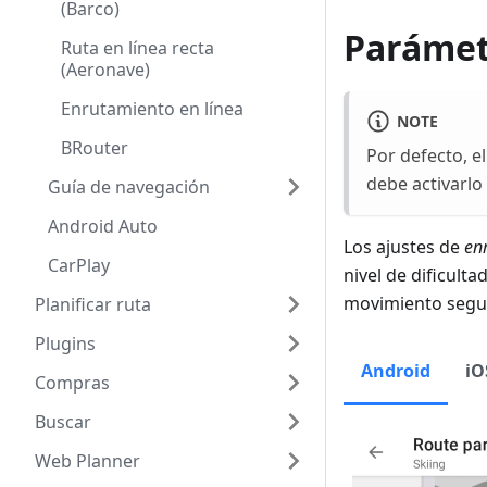
(Barco)
Parámetr
Ruta en línea recta
(Aeronave)
Enrutamiento en línea
NOTE
BRouter
Por defecto, e
debe activarlo
Guía de navegación
Android Auto
Los ajustes de
en
CarPlay
nivel de dificult
movimiento segur
Planificar ruta
Plugins
Android
iO
Compras
Buscar
Web Planner