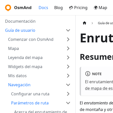
OsmAnd
Docs
Blog
💳 Pricing
🌍 Map
Documentación
Guía de u
Guía de usuario
Enrut
Comenzar con OsmAnd
Mapa
Resume
Leyenda del mapa
Widgets del mapa
NOTE
Mis datos
El enrutamient
Navegación
de mapa de es
Configurar una ruta
Parámetros de ruta
El
enrutamiento de
de montaña y otr
Acerca del enrutamiento de