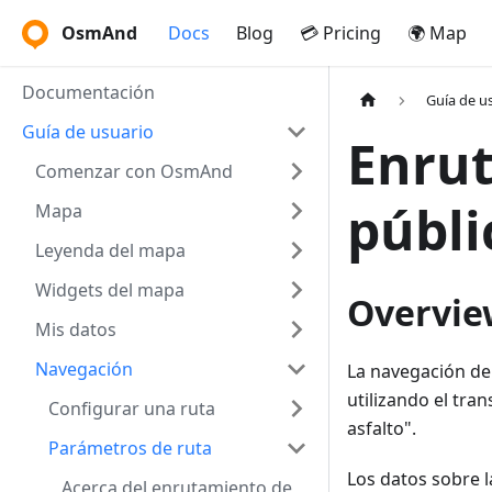
OsmAnd
Docs
Blog
💳 Pricing
🌍 Map
Documentación
Guía de u
Guía de usuario
Enrut
Comenzar con OsmAnd
públi
Mapa
Leyenda del mapa
Widgets del mapa
Overvie
Mis datos
Navegación
La navegación de 
utilizando el tra
Configurar una ruta
asfalto".
Parámetros de ruta
Los datos sobre 
Acerca del enrutamiento de