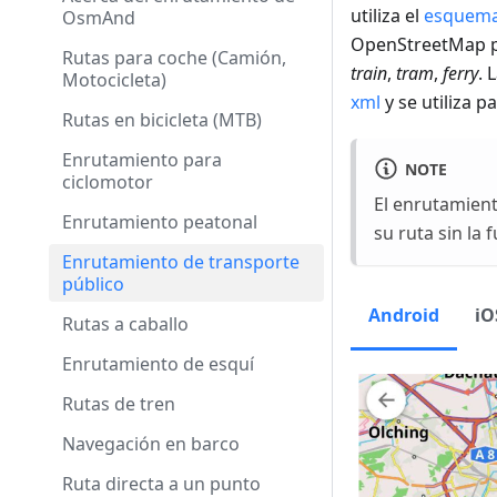
utiliza el
esquema
OsmAnd
OpenStreetMap p
Rutas para coche (Camión,
train
,
tram
,
ferry
. 
Motocicleta)
xml
y se utiliza p
Rutas en bicicleta (MTB)
Enrutamiento para
NOTE
ciclomotor
El enrutamient
Enrutamiento peatonal
su ruta sin la
Enrutamiento de transporte
público
Android
iO
Rutas a caballo
Enrutamiento de esquí
Rutas de tren
Navegación en barco
Ruta directa a un punto