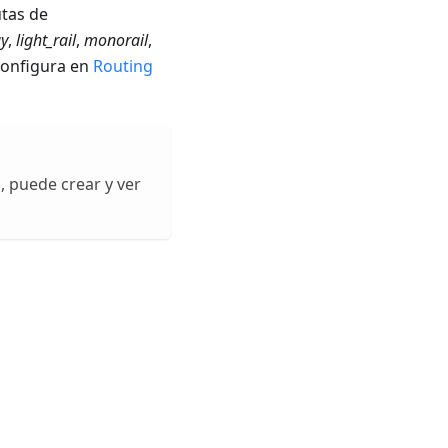
utas de
y
,
light_rail
,
monorail
,
configura en
Routing
, puede crear y ver