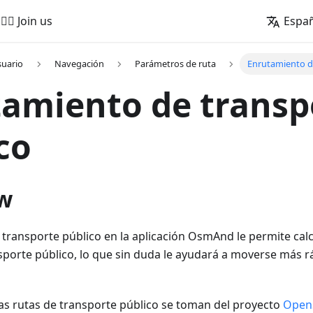
🚵‍♂️ Join us
Espa
suario
Navegación
Parámetros de ruta
Enrutamiento d
amiento de transp
co
w
transporte público en la aplicación OsmAnd le permite calc
nsporte público, lo que sin duda le ayudará a moverse más r
las rutas de transporte público se toman del proyecto
Open