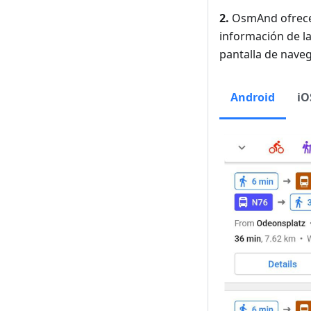
2.
OsmAnd ofrece 
información de la
pantalla de naveg
Android
iO