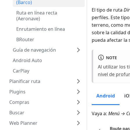
(Barco)
El tipo de ruta
Dir
Ruta en línea recta
perfiles. Este ti
(Aeronave)
terreno, como m
Enrutamiento en línea
sobre la calidad d
BRouter
pueda afectar la s
Guía de navegación
NOTE
Android Auto
Al utilizar lo
CarPlay
nivel de profu
Planificar ruta
Plugins
Android
iO
Compras
Buscar
Vaya a:
Menú → Co
Web Planner