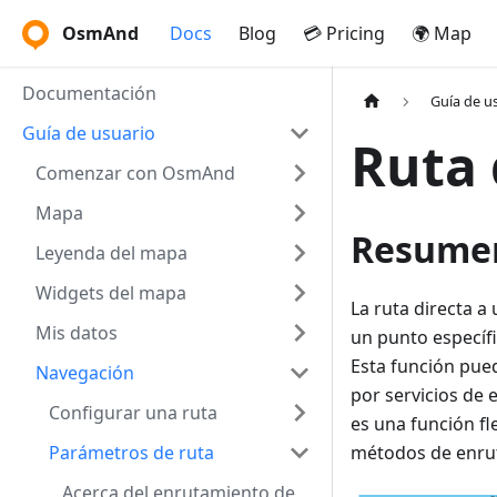
OsmAnd
Docs
Blog
💳 Pricing
🌍 Map
Documentación
Guía de u
Guía de usuario
Ruta 
Comenzar con OsmAnd
Mapa
Resume
Leyenda del mapa
Widgets del mapa
La ruta directa 
Mis datos
un punto específi
Esta función pued
Navegación
por servicios de 
Configurar una ruta
es una función fl
Parámetros de ruta
métodos de enrut
Acerca del enrutamiento de