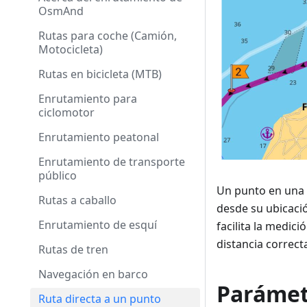
OsmAnd
Rutas para coche (Camión,
Motocicleta)
Rutas en bicicleta (MTB)
Enrutamiento para
ciclomotor
Enrutamiento peatonal
Enrutamiento de transporte
público
Un punto en una l
Rutas a caballo
desde su ubicació
Enrutamiento de esquí
facilita la medic
distancia correct
Rutas de tren
Navegación en barco
Parámetr
Ruta directa a un punto