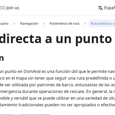
🚵‍♂️ Join us
Espa
suario
Navegación
Parámetros de ruta
Ruta directa a 
directa a un punto
n
a un punto en OsmAnd es una función útil que le permite na
co en el mapa sin tener que seguir una ruta predefinida o 
e ser utilizada por patrones de barco, entusiastas de las act
emergencia durante operaciones de rescate. En general, la 
exible y versátil que se puede utilizar en una variedad de si
amiento tradicionales pueden no ser apropiados o efectiv