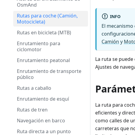
OsmAnd
Rutas para coche (Camión,
INFO
Motocicleta)
El mecanismo d
Rutas en bicicleta (MTB)
configuracion
Camión
y
Moto
Enrutamiento para
ciclomotor
La ruta se puede
Enrutamiento peatonal
Ajustes de navega
Enrutamiento de transporte
público
Parámet
Rutas a caballo
Enrutamiento de esquí
La ruta para coch
Rutas de tren
eficientes y dire
Navegación en barco
como calles de un
carreteras que n
Ruta directa a un punto