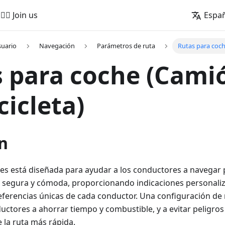
🚵‍♂️ Join us
Espa
suario
Navegación
Parámetros de ruta
Rutas para coch
 para coche (Cami
icleta)
n
es está diseñada para ayudar a los conductores a navegar p
, segura y cómoda, proporcionando indicaciones personali
eferencias únicas de cada conductor. Una configuración d
uctores a ahorrar tiempo y combustible, y a evitar peligros 
e la ruta más rápida.