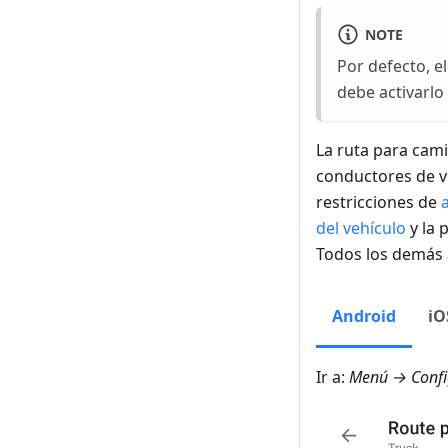
NOTE
Por defecto, e
debe activarlo
La ruta para cami
conductores de v
restricciones de
del vehículo
y la 
Todos los demás a
Android
iO
Ir a:
Menú → Config