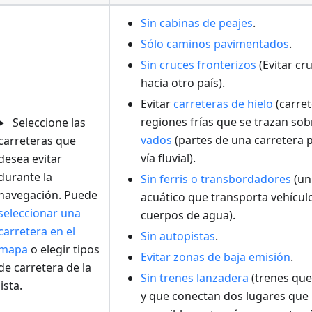
Sin cabinas de peajes
.
Sólo caminos pavimentados
.
Sin cruces fronterizos
(Evitar cr
hacia otro país).
Evitar
carreteras de hielo
(carret
regiones frías que se trazan so
Seleccione las
vados
(partes de una carretera
carreteras que
vía fluvial).
desea evitar
durante la
Sin ferris o transbordadores
(un
navegación. Puede
acuático que transporta vehículo
seleccionar una
cuerpos de agua).
carretera en el
Sin autopistas
.
mapa
o elegir tipos
Evitar zonas de baja emisión
.
de carretera de la
Sin trenes lanzadera
(trenes que
lista.
y que conectan dos lugares que