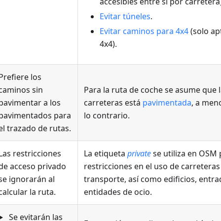
accesibles entre sí por carretera)
Evitar túneles
.
Evitar caminos para 4x4
(solo ap
4x4).
Prefiere los
caminos sin
Para la ruta de coche se asume que la
pavimentar a los
carreteras está
pavimentada
, a men
pavimentados para
lo contrario.
el trazado de rutas.
Las restricciones
La etiqueta
private
se utiliza en OSM 
de acceso privado
restricciones en el uso de carreteras
se ignorarán al
transporte, así como edificios, entrad
calcular la ruta.
entidades de ocio.
Se evitarán las