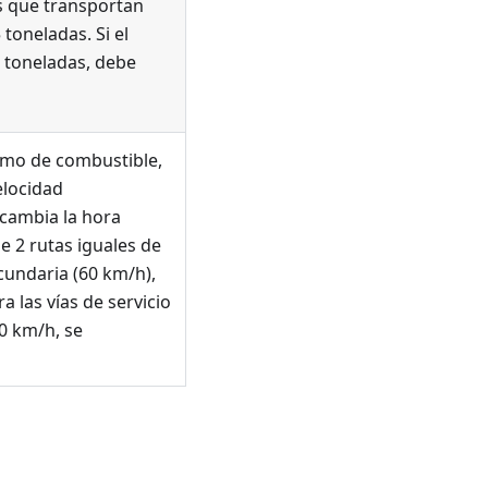
os que transportan
toneladas. Si el
5 toneladas, debe
umo de combustible,
elocidad
cambia la hora
de 2 rutas iguales de
ecundaria (60 km/h),
a las vías de servicio
60 km/h, se