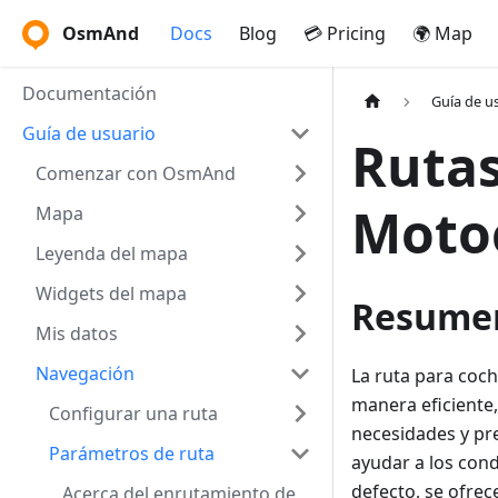
OsmAnd
Docs
Blog
💳 Pricing
🌍 Map
Documentación
Guía de u
Guía de usuario
Rutas
Comenzar con OsmAnd
Motoc
Mapa
Leyenda del mapa
Widgets del mapa
Resume
Mis datos
Navegación
La ruta para coch
manera eficiente
Configurar una ruta
necesidades y pr
Parámetros de ruta
ayudar a los cond
defecto, se ofrec
Acerca del enrutamiento de