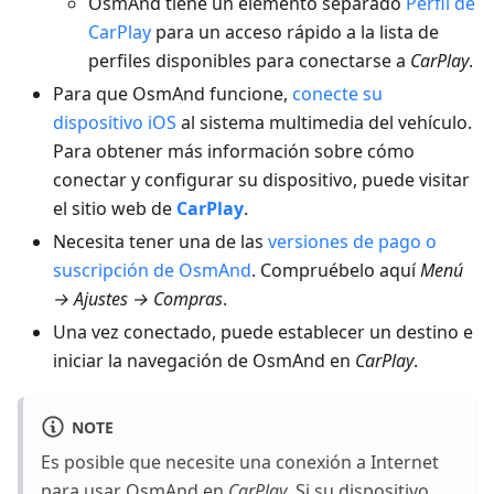
OsmAnd tiene un elemento separado
Perfil de
CarPlay
para un acceso rápido a la lista de
perfiles disponibles para conectarse a
CarPlay
.
Para que OsmAnd funcione,
conecte su
dispositivo iOS
al sistema multimedia del vehículo.
Para obtener más información sobre cómo
conectar y configurar su dispositivo, puede visitar
el sitio web de
CarPlay
.
Necesita tener una de las
versiones de pago o
suscripción de OsmAnd
. Compruébelo aquí
Menú
→ Ajustes → Compras
.
Una vez conectado, puede establecer un destino e
iniciar la navegación de OsmAnd en
CarPlay
.
NOTE
Es posible que necesite una conexión a Internet
para usar OsmAnd en
CarPlay
. Si su dispositivo