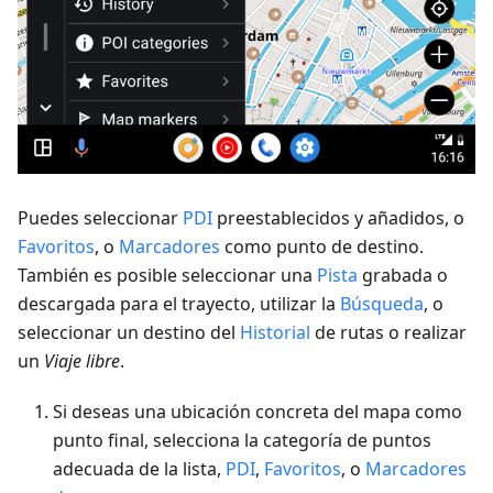
Puedes seleccionar
PDI
preestablecidos y añadidos, o
Favoritos
, o
Marcadores
como punto de destino.
También es posible seleccionar una
Pista
grabada o
descargada para el trayecto, utilizar la
Búsqueda
, o
seleccionar un destino del
Historial
de rutas o realizar
un
Viaje libre
.
Si deseas una ubicación concreta del mapa como
punto final, selecciona la categoría de puntos
adecuada de la lista,
PDI
,
Favoritos
, o
Marcadores