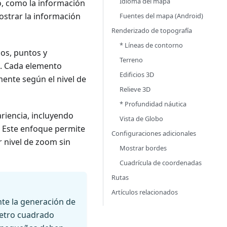
Idioma del mapa
o, como la información
strar la información
Fuentes del mapa (Android)
Renderizado de topografía
* Líneas de contorno
ios, puntos y
Terreno
o. Cada elemento
Edificios 3D
ente según el nivel de
Relieve 3D
* Profundidad náutica
riencia, incluyendo
Vista de Globo
e. Este enfoque permite
Configuraciones adicionales
 nivel de zoom sin
Mostrar bordes
Cuadrícula de coordenadas
Rutas
Artículos relacionados
te la generación de
etro cuadrado