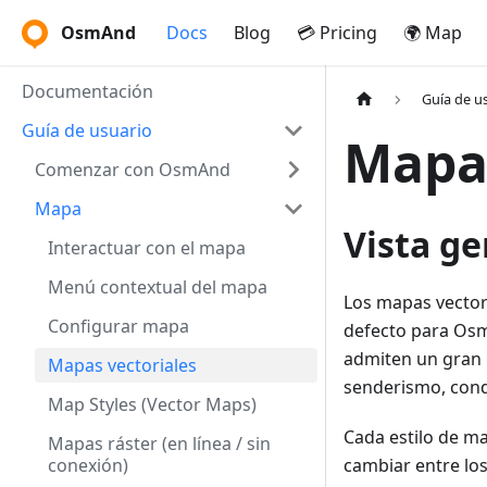
OsmAnd
Docs
Blog
💳 Pricing
🌍 Map
Documentación
Guía de u
Guía de usuario
Mapas
Comenzar con OsmAnd
Mapa
Vista ge
Interactuar con el mapa
Menú contextual del mapa
Los mapas vector
Configurar mapa
defecto para Os
admiten un gran 
Mapas vectoriales
senderismo, cond
Map Styles (Vector Maps)
Cada estilo de ma
Mapas ráster (en línea / sin
conexión)
cambiar entre lo