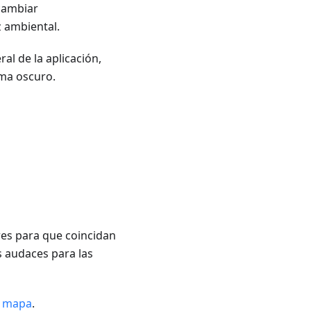
 cambiar
z ambiental.
al de la aplicación,
ema oscuro.
res para que coincidan
s audaces para las
l mapa
.