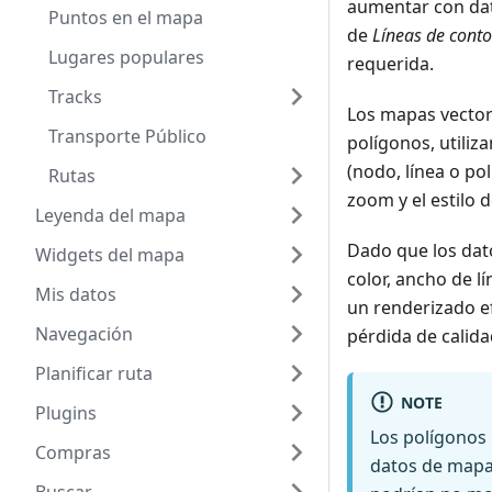
aumentar con dat
Puntos en el mapa
de
Líneas de cont
Lugares populares
requerida.
Tracks
Los mapas vectori
Transporte Público
polígonos, utili
(nodo, línea o po
Rutas
zoom y el estilo 
Leyenda del mapa
Dado que los dat
Widgets del mapa
color, ancho de l
Mis datos
un renderizado ef
Navegación
pérdida de calida
Planificar ruta
NOTE
Plugins
Los polígonos
Compras
datos de mapa