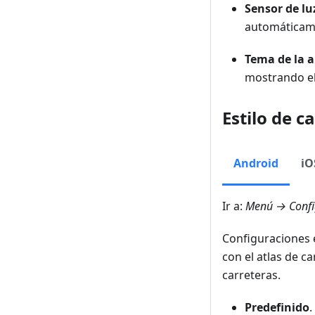
Sensor de lu
automáticame
Tema de la a
mostrando el
Estilo de c
Android
iO
Ir a:
Menú → Confi
Configuraciones 
con el atlas de c
carreteras.
Predefinido
.