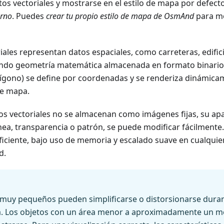
os vectoriales y mostrarse en el estilo de mapa por defect
orno
. Puedes
crear tu propio estilo de mapa de OsmAnd
para mo
ales representan datos espaciales, como carreteras, edific
zando geometría matemática almacenada en formato binari
lígono) se define por coordenadas y se renderiza dinámicam
de mapa.
os vectoriales no se almacenan como imágenes fijas, su apa
ínea, transparencia o patrón, se puede modificar fácilment
iciente, bajo uso de memoria y escalado suave en cualquier
d.
 muy pequeños pueden simplificarse o distorsionarse duran
. Los objetos con un área menor a aproximadamente un m