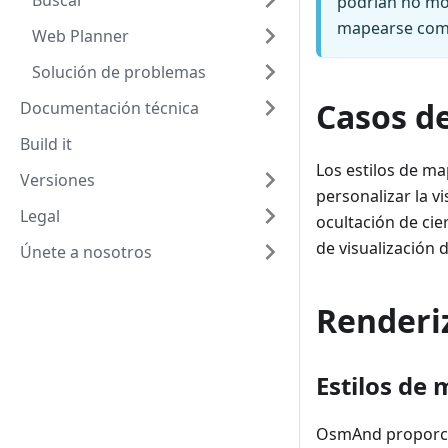
Buscar
podrían no mos
mapearse como
Web Planner
Solución de problemas
Casos d
Documentación técnica
Build it
Los estilos de m
Versiones
personalizar la vi
Legal
ocultación de cie
de visualización d
Únete a nosotros
Renderi
Estilos de
OsmAnd proporcio