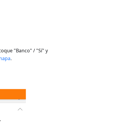
toque "Banco" / "Sí" y
 mapa
.