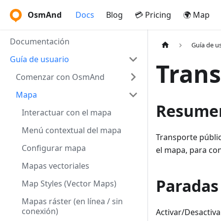
OsmAnd
Docs
Blog
💳 Pricing
🌍 Map
Documentación
Guía de u
Guía de usuario
Trans
Comenzar con OsmAnd
Mapa
Resume
Interactuar con el mapa
Menú contextual del mapa
Transporte públic
Configurar mapa
el mapa, para con
Mapas vectoriales
Paradas
Map Styles (Vector Maps)
Mapas ráster (en línea / sin
conexión)
Activar/Desactiva