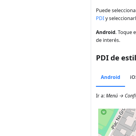
Puede selecciona
PDI
y seleccionar
Android
. Toque 
de interés.
PDI de est
Android
iO
Ir a:
Menú → Confi