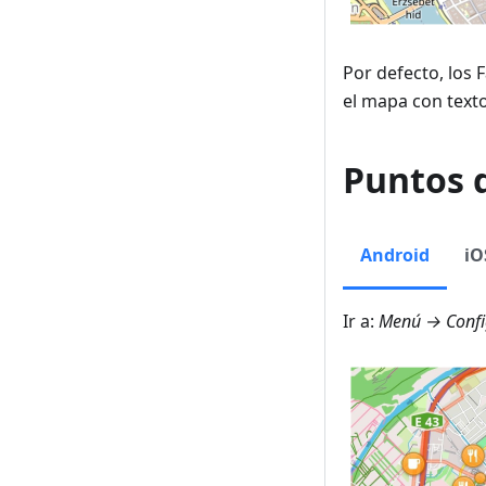
Por defecto, los 
el mapa con text
Puntos d
Android
iO
Ir a:
Menú → Confi