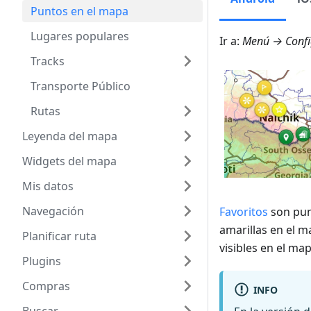
Puntos en el mapa
Lugares populares
Ir a:
Menú → Confi
Tracks
Transporte Público
Rutas
Leyenda del mapa
Widgets del mapa
Mis datos
Navegación
Favoritos
son pun
amarillas en el m
Planificar ruta
visibles en el map
Plugins
Compras
INFO