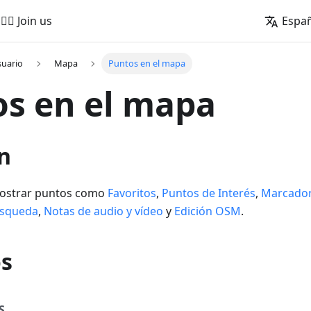
🚵‍♂️ Join us
Espa
suario
Mapa
Puntos en el mapa
s en el mapa
n
ostrar puntos como
Favoritos
,
Puntos de Interés
,
Marcado
úsqueda
,
Notas de audio y vídeo
y
Edición OSM
.
os
S