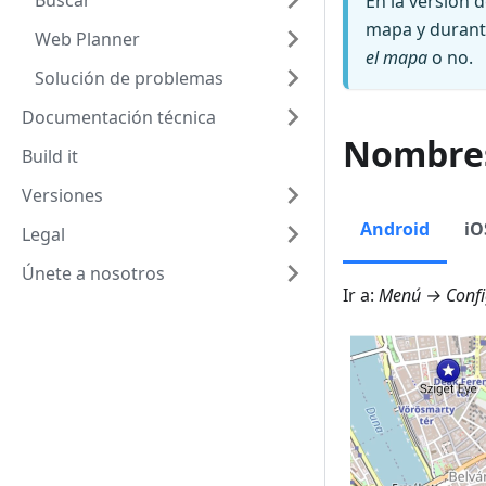
Buscar
En la versión 
mapa y durant
Web Planner
el mapa
o no.
Solución de problemas
Documentación técnica
Nombres
Build it
Versiones
Android
iO
Legal
Únete a nosotros
Ir a:
Menú → Confi