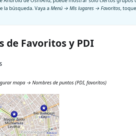
de Android de OsmAnd, puede mostrar solo ciertos grupos d
e la búsqueda. Vaya a
Menú → Mis lugares → Favoritos
, toque
 de Favoritos y PDI
S
gurar mapa → Nombres de puntos (PDI, favoritos)