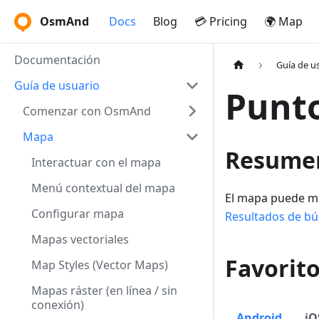
OsmAnd
Docs
Blog
💳 Pricing
🌍 Map
Documentación
Guía de u
Guía de usuario
Punto
Comenzar con OsmAnd
Mapa
Resume
Interactuar con el mapa
Menú contextual del mapa
El mapa puede m
Configurar mapa
Resultados de b
Mapas vectoriales
Favorit
Map Styles (Vector Maps)
Mapas ráster (en línea / sin
conexión)
Android
iO