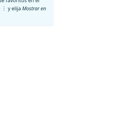
e favoritos en el
 ⋮ y elija
Mostrar en