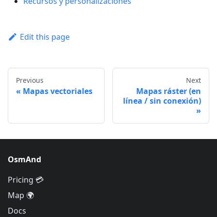
Recursos y personalizaciones
Edit this page
Previous
Next
Mapas vectoriales
Mapas ráster (en
línea / sin conexión)
OsmAnd
Pricing 💳
Map 🌍
Docs