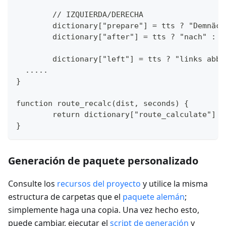
	// IZQUIERDA/DERECHA
	dictionary["prepare"] = tts ? "Demnäc
	dictionary["after"] = tts ? "nach" : "
	dictionary["left"] = tts ? "links abb
  .....
}
function route_recalc(dist, seconds) {
	return dictionary["route_calculate"] 
}
Generación de paquete personalizado
Consulte los
recursos del proyecto
y utilice la misma
estructura de carpetas que el
paquete alemán
;
simplemente haga una copia. Una vez hecho esto,
puede cambiar, ejecutar el
script de generación
y