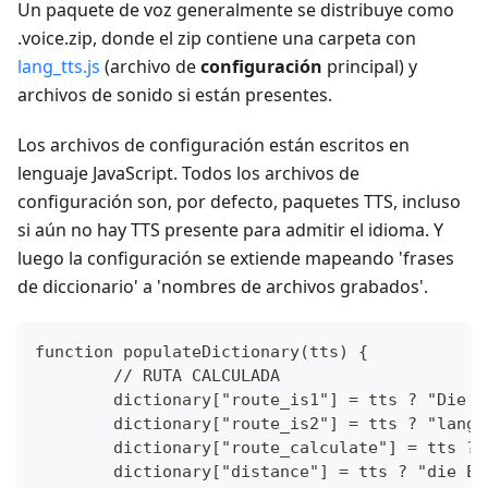
Un paquete de voz generalmente se distribuye como
.voice.zip, donde el zip contiene una carpeta con
lang_tts.js
(archivo de
configuración
principal) y
archivos de sonido si están presentes.
Los archivos de configuración están escritos en
lenguaje JavaScript. Todos los archivos de
configuración son, por defecto, paquetes TTS, incluso
si aún no hay TTS presente para admitir el idioma. Y
luego la configuración se extiende mapeando 'frases
de diccionario' a 'nombres de archivos grabados'.
function populateDictionary(tts) {
	// RUTA CALCULADA
	dictionary["route_is1"] = tts ? "Die 
	dictionary["route_is2"] = tts ? "lang
	dictionary["route_calculate"] = tts ?
	dictionary["distance"] = tts ? "die E