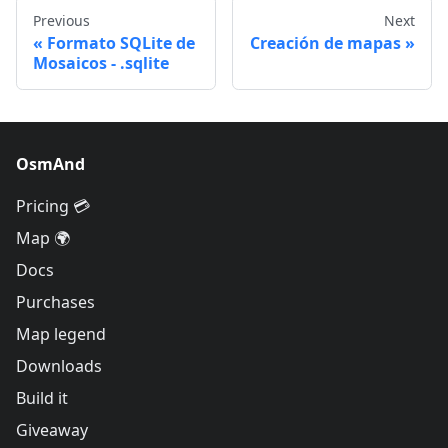
Previous
Next
Formato SQLite de
Creación de mapas
Mosaicos - .sqlite
OsmAnd
Pricing 💳
Map 🌍
Docs
Purchases
Map legend
Downloads
Build it
Giveaway