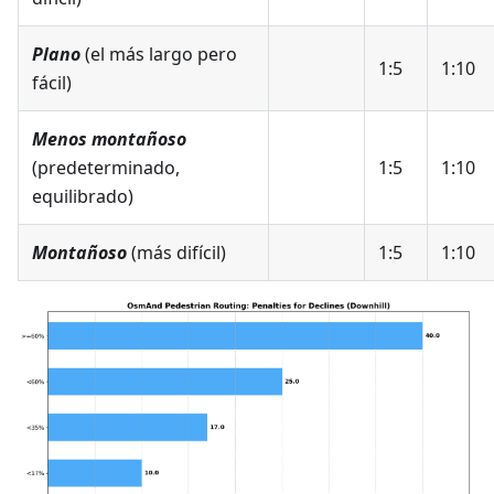
Plano
(el más largo pero
1:5
1:10
fácil)
Menos montañoso
(predeterminado,
1:5
1:10
equilibrado)
Montañoso
(más difícil)
1:5
1:10