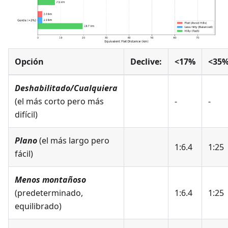
Opción
Declive:
<17%
<35
Deshabilitado/Cualquiera
(el más corto pero más
-
-
difícil)
Plano
(el más largo pero
1:6.4
1:25
fácil)
Menos montañoso
(predeterminado,
1:6.4
1:25
equilibrado)