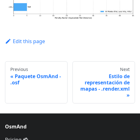
Edit this page
Previous
Next
Paquete OsmAnd -
Estilo de
.osf
representación de
mapas - .render.xml
OsmAnd
Pricing 💳