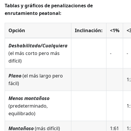
Tablas y gráficos de penalizaciones de
enrutamiento peatonal:
Opción
Inclinación:
<1%
<
Deshabilitado/Cualquiera
(el más corto pero más
-
-
difícil)
Plano
(el más largo pero
1:
fácil)
Menos montañoso
(predeterminado,
1:
equilibrado)
Montañoso
(más difícil)
1:61
1