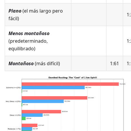
Plano
(el más largo pero
1:
fácil)
Menos montañoso
(predeterminado,
1:
equilibrado)
Montañoso
(más difícil)
1:61
1: