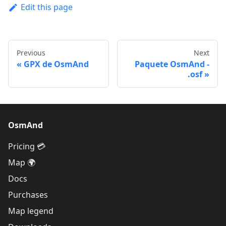
Edit this page
Previous
Next
GPX de OsmAnd
Paquete OsmAnd -
.osf
OsmAnd
Pricing 💳
Map 🌍
Docs
Purchases
Map legend