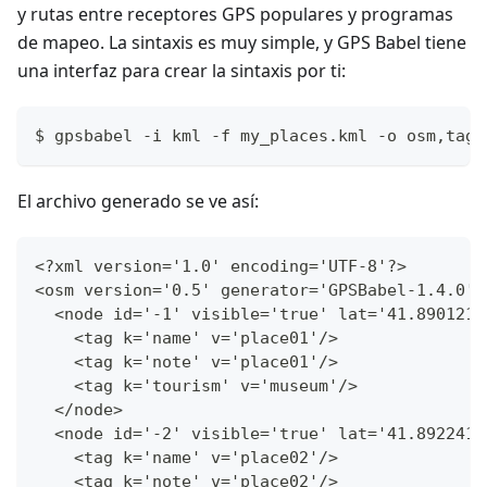
y rutas entre receptores GPS populares y programas
de mapeo. La sintaxis es muy simple, y GPS Babel tiene
una interfaz para crear la sintaxis por ti:
$ gpsbabel -i kml -f my_places.kml -o osm,tagn
El archivo generado se ve así:
<?xml version='1.0' encoding='UTF-8'?>
<osm version='0.5' generator='GPSBabel-1.4.0'>
  <node id='-1' visible='true' lat='41.890121'
    <tag k='name' v='place01'/>
    <tag k='note' v='place01'/>
    <tag k='tourism' v='museum'/>
  </node>
  <node id='-2' visible='true' lat='41.892241'
    <tag k='name' v='place02'/>
    <tag k='note' v='place02'/>