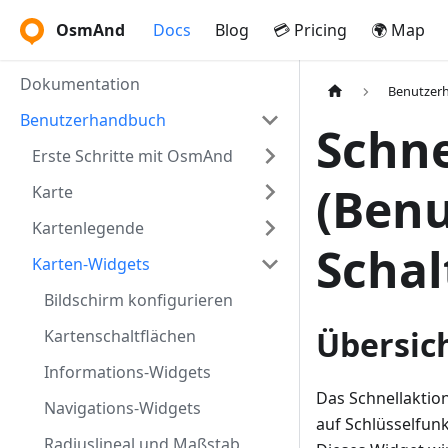
OsmAnd
Docs
Blog
💳 Pricing
🌍 Map
Dokumentation
Benutzer
Benutzerhandbuch
Schne
Erste Schritte mit OsmAnd
(Benu
Karte
Kartenlegende
Schal
Karten-Widgets
Bildschirm konfigurieren
Übersic
Kartenschaltflächen
Informations-Widgets
Das Schnellaktion
Navigations-Widgets
auf Schlüsselfunk
Radiuslineal und Maßstab