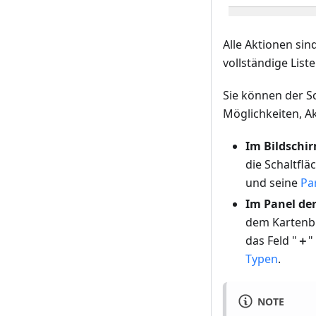
Alle Aktionen si
vollständige List
Sie können der S
Möglichkeiten, A
Im Bildschi
die Schaltflä
und seine
Pa
Im Panel der
dem Kartenbil
das Feld "
＋
Typen
.
NOTE