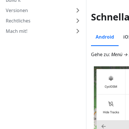
Build it
Versionen
Schnell
Rechtliches
Mach mit!
Android
iO
Gehe zu:
Menü → A