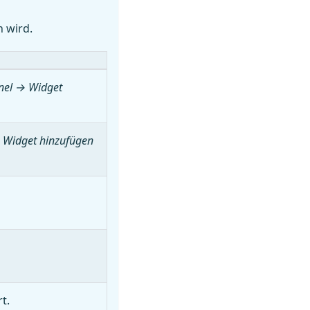
n wird.
nel → Widget
 Widget hinzufügen
t.