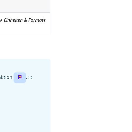
→ Einheiten & Formate
nktion
. ::;