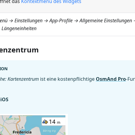
ffnet das
Kontextmenü des Widgets
enü → Einstellungen → App-Profile → Allgemeine Einstellungen 
 Längeneinheiten
tenzentrum
ION
he: Kartenzentrum
ist eine kostenpflichtige
OsmAnd Pro
-Fu
iOS