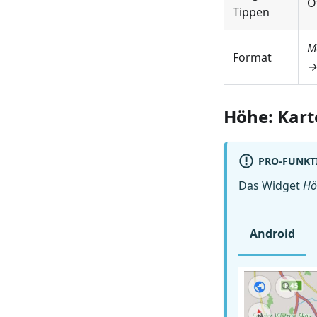
Ö
Tippen
M
Format
→
Höhe: Kar
PRO-FUNKT
Das Widget
Hö
Android