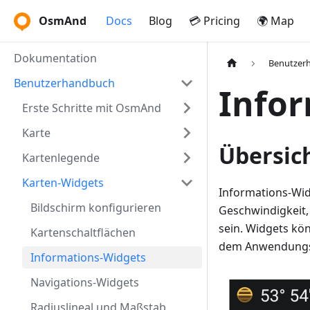
OsmAnd
Docs
Blog
💳 Pricing
🌍 Map
Dokumentation
Benutzer
Benutzerhandbuch
Info
Erste Schritte mit OsmAnd
Karte
Übersic
Kartenlegende
Karten-Widgets
Informations-Wid
Bildschirm konfigurieren
Geschwindigkeit,
sein. Widgets kö
Kartenschaltflächen
dem Anwendungsbi
Informations-Widgets
Navigations-Widgets
Radiuslineal und Maßstab