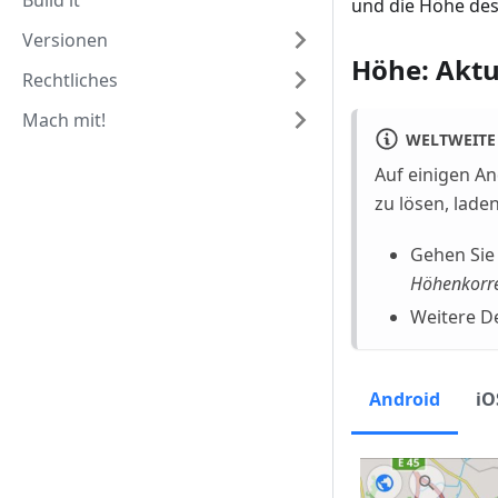
Build it
und die Höhe des
Versionen
Höhe: Aktu
Rechtliches
Mach mit!
WELTWEITE
Auf einigen A
zu lösen, lade
Gehen Sie
Höhenkorre
Weitere De
Android
iO