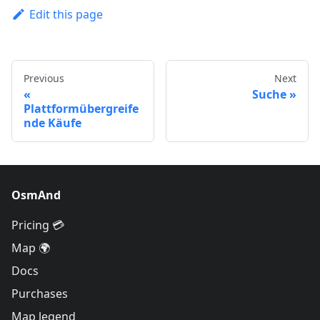
Edit this page
Previous
Next
Suche
Plattformübergreife
nde Käufe
OsmAnd
Pricing 💳
Map 🌍
Docs
Purchases
Map legend