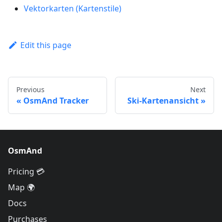
Vektorkarten (Kartenstile)
Edit this page
Previous
Next
OsmAnd Tracker
Ski-Kartenansicht
OsmAnd
Pricing 💳
Map 🌍
Docs
Purchases