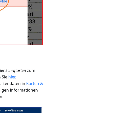
er Schriftarten
zum
n Sie
hier
.
Kartendaten in
Karten &
digen Informationen
n.