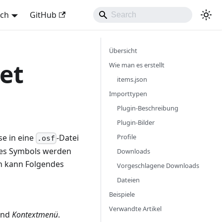
sch
GitHub
Übersicht
et
Wie man es erstellt
items.json
Importtypen
Plugin-Beschreibung
Plugin-Bilder
Profile
e in eine
-Datei
.osf
nes Symbols werden
Downloads
in kann Folgendes
Vorgeschlagene Downloads
Dateien
Beispiele
Verwandte Artikel
nd
Kontextmenü
.