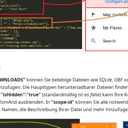
s
WNLOADS"
können Sie beliebige Dateien wie
SQLite, OBF od
nzufügen. Die Haupttypen herunterladbarer Dateien finde
g
"isHidden":"true"
(standardmäßig ist es
false
) kann Ihre 
OsmAnd ausblenden. In
"scope-id"
können Sie alle notwen
n Namen, die Beschreibung Ihrer Datei und mehr hinzufüge