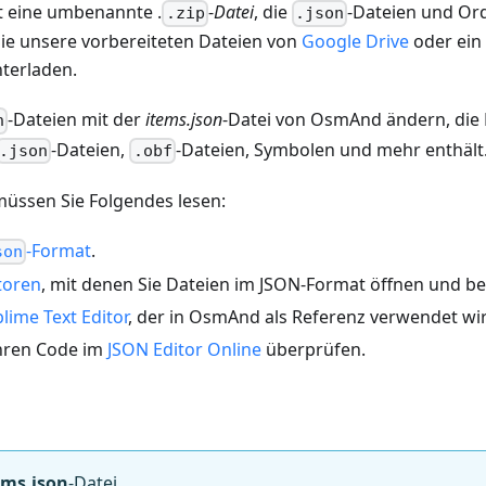
t eine umbenannte .
-
Datei
, die
-Dateien und Ord
.zip
.json
Sie unsere vorbereiteten Dateien von
Google Drive
oder ein 
terladen.
-Dateien mit der
items.json
-Datei von OsmAnd ändern, die
n
-Dateien,
-Dateien, Symbolen und mehr enthält
.json
.obf
üssen Sie Folgendes lesen:
-Format
.
son
toren
, mit denen Sie Dateien im JSON-Format öffnen und b
lime Text Editor
, der in OsmAnd als Referenz verwendet wi
hren Code im
JSON Editor Online
überprüfen.
ems.json
-Datei.