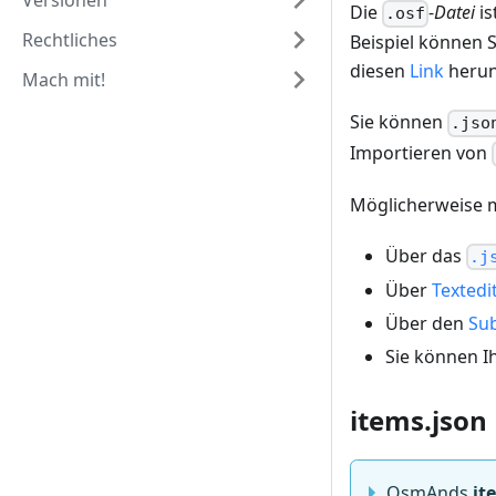
Versionen
Die
-
Datei
is
.osf
Rechtliches
Beispiel können 
diesen
Link
herun
Mach mit!
Sie können
.jso
Importieren von
Möglicherweise m
Über das
.j
Über
Textedi
Über den
Sub
Sie können I
items.json
OsmAnds
it