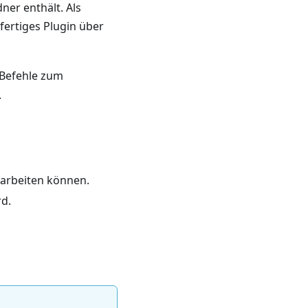
ner enthält. Als
fertiges Plugin über
 Befehle zum
.
earbeiten können.
rd.