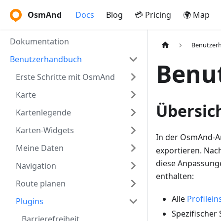
OsmAnd
Docs
Blog
💳 Pricing
🌍 Map
Dokumentation
Benutzer
Benutzerhandbuch
Benut
Erste Schritte mit OsmAnd
Karte
Übersic
Kartenlegende
Karten-Widgets
In der OsmAnd-An
Meine Daten
exportieren. Nac
diese Anpassunge
Navigation
enthalten:
Route planen
Alle
Profilein
Plugins
Spezifischer
Barrierefreiheit