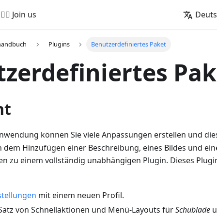
🚵‍♂️ Join us
Deut
handbuch
Plugins
Benutzerdefiniertes Paket
zerdefiniertes Pak
ht
wendung können Sie viele Anpassungen erstellen und dies
h dem Hinzufügen einer Beschreibung, eines Bildes und ei
n zu einem vollständig unabhängigen Plugin. Dieses Plug
stellungen
mit einem neuen Profil.
 Satz von Schnellaktionen und Menü-Layouts für
Schublade
u