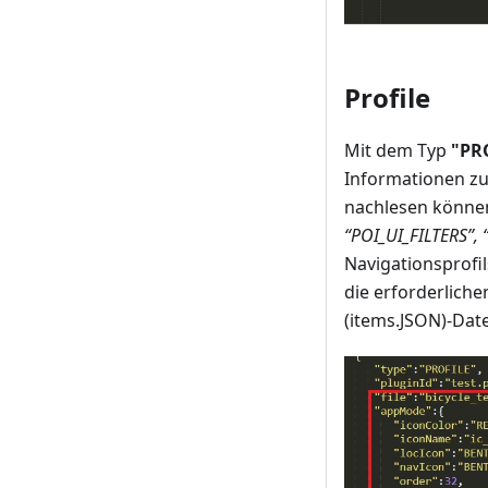
Profile
Mit dem Typ
"PR
Informationen zu 
nachlesen könne
“POI_UI_FILTERS”,
Navigationsprofil
die erforderlich
(items.JSON)-Date