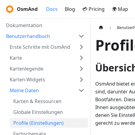
OsmAnd
Docs
Blog
💳 Pricing
🌍 Map
Dokumentation
Benutzer
Benutzerhandbuch
Profi
Erste Schritte mit OsmAnd
Karte
Übersic
Kartenlegende
Karten-Widgets
OsmAnd bietet ein
Meine Daten
sind, darunter A
Bootfahren. Diese
Karten & Ressourcen
Ihnen ausgeübten 
Globale Einstellungen
denen Sie Einste
Profile (Einstellungen)
gerecht zu werde
Farbschemata