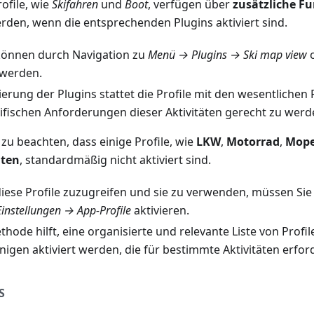
ofile, wie
Skifahren
und
Boot
, verfügen über
zusätzliche F
rden, wenn die entsprechenden Plugins aktiviert sind.
können durch Navigation zu
Menü → Plugins → Ski map view
 werden.
vierung der Plugins stattet die Profile mit den wesentliche
ifischen Anforderungen dieser Aktivitäten gerecht zu werd
g zu beachten, dass einige Profile, wie
LKW
,
Motorrad
,
Mop
iten
, standardmäßig nicht aktiviert sind.
iese Profile zuzugreifen und sie zu verwenden, müssen Sie
nstellungen → App-Profile
aktivieren.
hode hilft, eine organisierte und relevante Liste von Profi
nigen aktiviert werden, die für bestimmte Aktivitäten erford
S