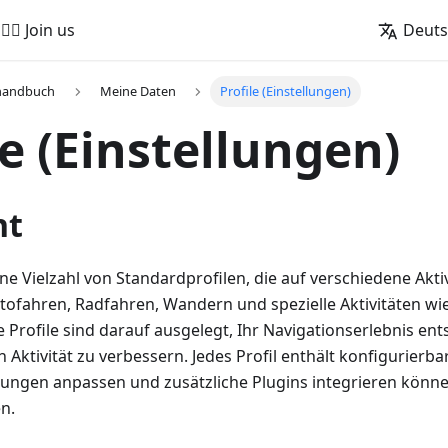
🚵‍♂️ Join us
Deut
handbuch
Meine Daten
Profile (Einstellungen)
le (Einstellungen)
ht
e Vielzahl von Standardprofilen, die auf verschiedene Akti
utofahren, Radfahren, Wandern und spezielle Aktivitäten wi
 Profile sind darauf ausgelegt, Ihr Navigationserlebnis en
Aktivität zu verbessern. Jedes Profil enthält konfigurierba
llungen anpassen und zusätzliche Plugins integrieren könn
n.