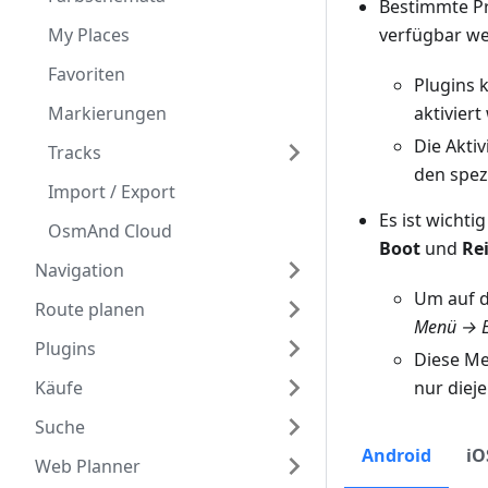
Bestimmte Pr
My Places
verfügbar we
Favoriten
Plugins 
Markierungen
aktiviert
Die Akti
Tracks
den spez
Import / Export
Es ist wichti
OsmAnd Cloud
Boot
und
Re
Navigation
Um auf d
Route planen
Menü → Ei
Plugins
Diese Met
Käufe
nur dieje
Suche
Android
iO
Web Planner