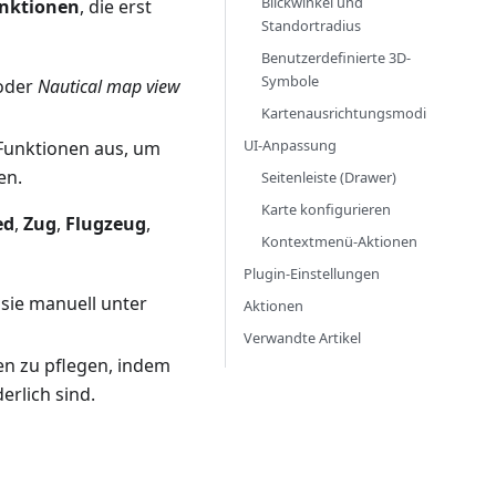
Blickwinkel und
unktionen
, die erst
Standortradius
Benutzerdefinierte 3D-
Symbole
oder
Nautical map view
Kartenausrichtungsmodi
UI-Anpassung
n Funktionen aus, um
en.
Seitenleiste (Drawer)
Karte konfigurieren
ed
,
Zug
,
Flugzeug
,
Kontextmenü-Aktionen
Plugin-Einstellungen
 sie manuell unter
Aktionen
Verwandte Artikel
len zu pflegen, indem
erlich sind.