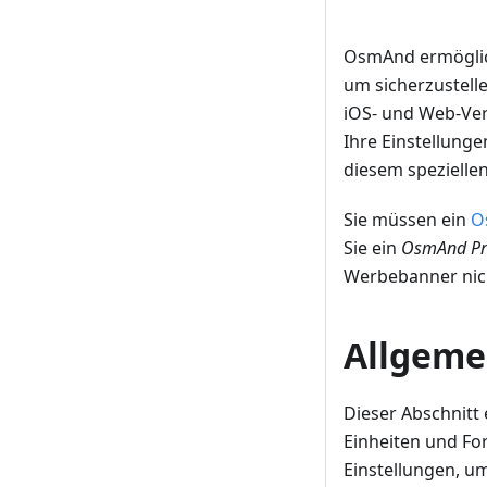
OsmAnd ermöglic
um sicherzustell
iOS- und Web-Ver
Ihre Einstellunge
diesem speziellen
Sie müssen ein
O
Sie ein
OsmAnd P
Werbebanner nich
Allgeme
Dieser Abschnitt
Einheiten und Fo
Einstellungen, um