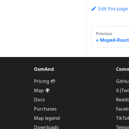
Edit this page
Previous
Moped-Rout
OsmAnd
Comm
Pricing 💳
GitHu
Map 🌍
X (Twi
Docs
Reddi
Purchases
Face
Map legend
TikTo
Downloads
Teleg