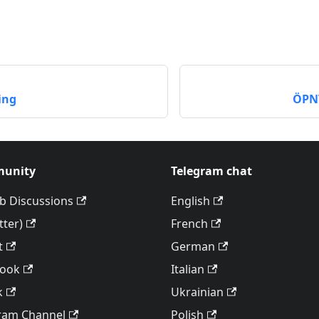
ing
ÖPN
unity
Telegram chat
b Discussions
English
tter)
French
t
German
book
Italian
k
Ukrainian
ram Channel
Polish