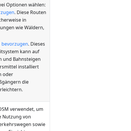
wei Optionen wählen:
rzugen
. Diese Routen
cherweise in
ungen wie Wäldern,
n bevorzugen
. Dieses
eitsystem kann auf
n und Bahnsteigen
smittel installiert
n oder
ßgängern die
leichtern.
 OSM verwendet, um
e Nutzung von
Verkehrswegen sowie