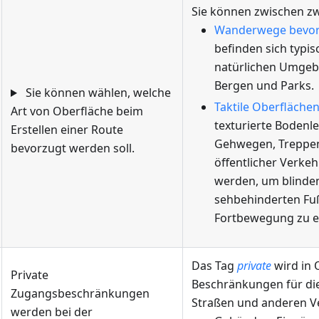
Sie können zwischen z
Wanderwege bevo
befinden sich typis
natürlichen Umgeb
Bergen und Parks.
Sie können wählen, welche
Taktile Oberfläche
Art von Oberfläche beim
texturierte Bodenl
Erstellen einer Route
Gehwegen, Treppe
bevorzugt werden soll.
öffentlicher Verkehr
werden, um blinde
sehbehinderten Fu
Fortbewegung zu er
Das Tag
private
wird in
Private
Beschränkungen für di
Zugangsbeschränkungen
Straßen und anderen 
werden bei der