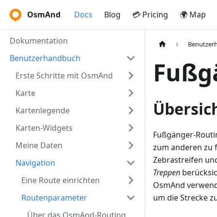
OsmAnd
Docs
Blog
💳 Pricing
🌍 Map
Dokumentation
Benutzer
Benutzerhandbuch
Fußg
Erste Schritte mit OsmAnd
Karte
Übersic
Kartenlegende
Karten-Widgets
Fußgänger-Routin
Meine Daten
zum anderen zu f
Zebrastreifen un
Navigation
Treppen
berücksich
Eine Route einrichten
OsmAnd verwendet
Routenparameter
um die Strecke 
Über das OsmAnd-Routing