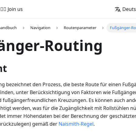
🚵‍♂️ Join us
Deut
handbuch
Navigation
Routenparameter
Fußgänger-Ro
änger-Routing
ht
g bezeichnet den Prozess, die beste Route für einen Fußg
inden, unter Berücksichtigung von Faktoren wie Fußgäng
d fußgängerfreundlichen Kreuzungen. Es können auch and
tigt werden, was für die Zugänglichkeit mit Rollstühlen nü
 immer Höhendaten bei der Berechnung der geschätzten A
zurückzulegen) gemäß der
Naismith-Regel
.