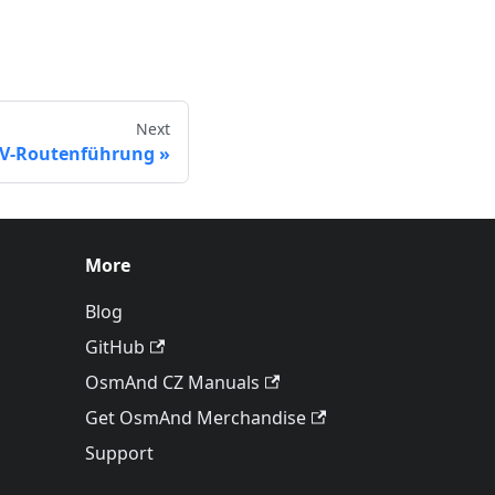
Next
V-Routenführung
More
Blog
GitHub
OsmAnd CZ Manuals
Get OsmAnd Merchandise
Support