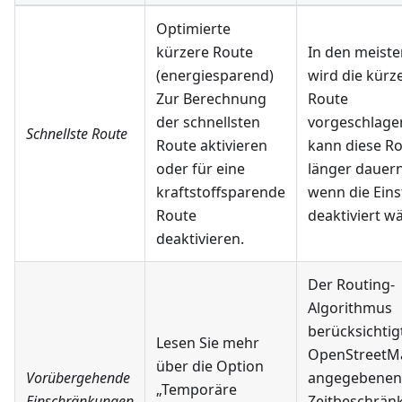
Optimierte
kürzere Route
In den meiste
(energiesparend)
wird die kürz
Zur Berechnung
Route
der schnellsten
vorgeschlagen
Schnellste Route
Route aktivieren
kann diese R
oder für eine
länger dauern
kraftstoffsparende
wenn die Eins
Route
deaktiviert w
deaktivieren.
Der Routing-
Algorithmus
berücksichtigt
Lesen Sie mehr
OpenStreetM
über die Option
Vorübergehende
angegebenen
„Temporäre
Einschränkungen
Zeitbeschrän