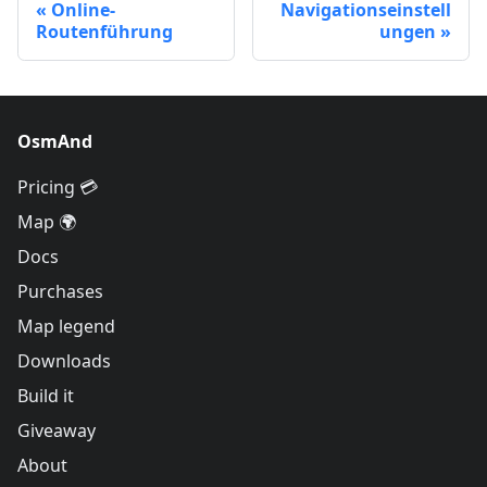
Online-
Navigationseinstell
Routenführung
ungen
OsmAnd
Pricing 💳
Map 🌍
Docs
Purchases
Map legend
Downloads
Build it
Giveaway
About