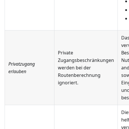
Da
ver
Private
Bes
Zugangsbeschränkungen
Nut
Privatzugang
werden bei der
and
erlauben
Routenberechnung
sow
ignoriert.
Ein
und
bes
Die
hel
ver