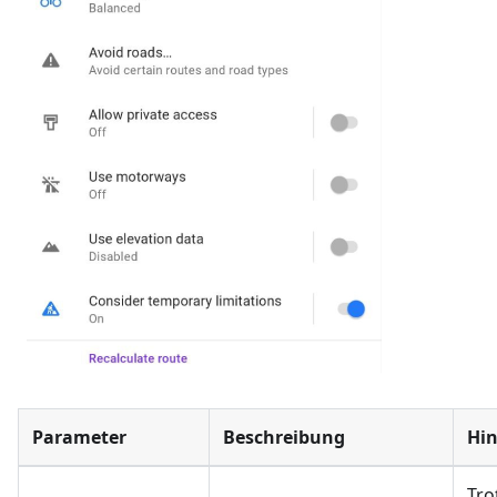
Parameter
Beschreibung
Hi
Tro