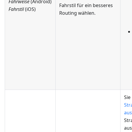
Fahrweise
(Android)
Fahrstil für ein besseres
Fahrstil
(iOS)
Routing wählen.
Sie
Str
au
Str
aus