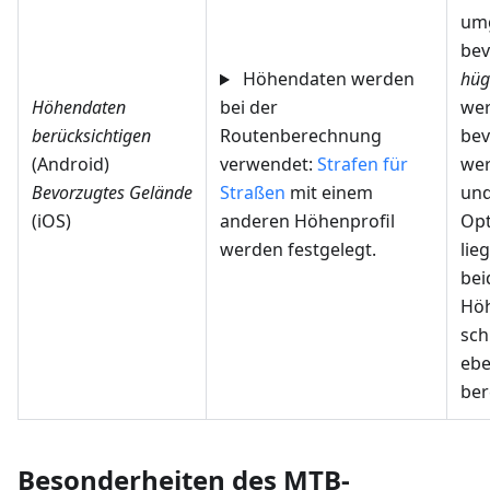
umg
bev
Höhendaten werden
hüg
Höhendaten
bei der
wer
berücksichtigen
Routenberechnung
bev
(Android)
verwendet:
Strafen für
wer
Bevorzugtes Gelände
Straßen
mit einem
und
(iOS)
anderen Höhenprofil
Opt
werden festgelegt.
lie
bei
Höh
sch
eb
ber
Besonderheiten des MTB-