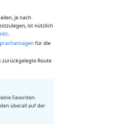
eilen, je nach
tzulegen, ist nützlich
unkt
.
prachansagen
für die
ts zurückgelegte Route
Meine Favoriten-
rden überall auf der