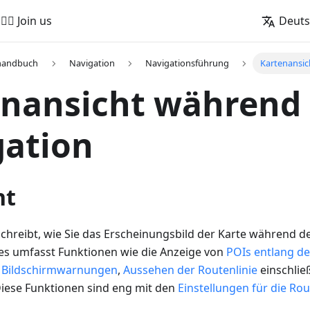
🚵‍♂️ Join us
Deut
handbuch
Navigation
Navigationsführung
Kartenansic
nansicht während 
gation
ht
schreibt, wie Sie das Erscheinungsbild der Karte während d
ies umfasst Funktionen wie die Anzeige von
POIs entlang de
n
Bildschirmwarnungen
,
Aussehen der Routenlinie
einschließ
Diese Funktionen sind eng mit den
Einstellungen für die Ro