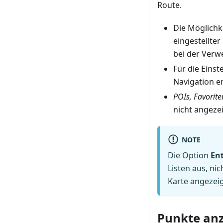
Route.
Die Möglichke
eingestellter
bei der Ver
Für die Einst
Navigation e
POIs, Favorit
nicht angezei
NOTE
Die Option
En
Listen aus, ni
Karte angezeig
Punkte an