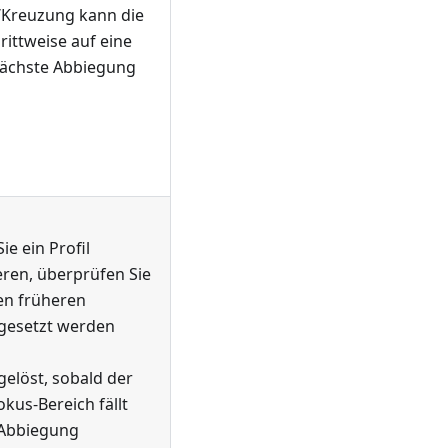
/Kreuzung kann die
ittweise auf eine
nächste Abbiegung
e ein Profil
eren, überprüfen Sie
gen früheren
kgesetzt werden
elöst, sobald der
kus-Bereich fällt
e Abbiegung