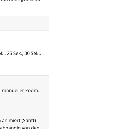
k., 25 Sek., 30 Sek.,
- manueller Zoom.
.
nimiert (Sanft)
, abhängig von den