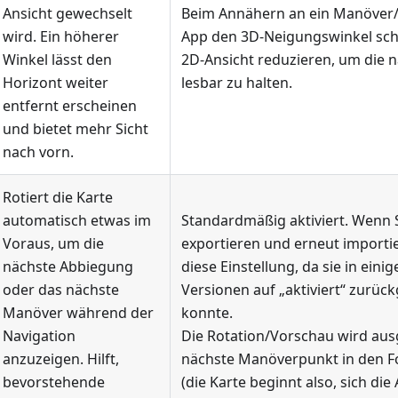
Ansicht gewechselt
Beim Annähern an ein Manöver
wird. Ein höherer
App den 3D-Neigungswinkel schr
Winkel lässt den
2D-Ansicht reduzieren, um die 
Horizont weiter
lesbar zu halten.
entfernt erscheinen
und bietet mehr Sicht
nach vorn.
Rotiert die Karte
automatisch etwas im
Standardmäßig aktiviert. Wenn Si
Voraus, um die
exportieren und erneut importi
nächste Abbiegung
diese Einstellung, da sie in eini
oder das nächste
Versionen auf „aktiviert“ zurüc
Manöver während der
konnte.
Navigation
Die Rotation/Vorschau wird ausg
anzuzeigen. Hilft,
nächste Manöverpunkt in den Fo
bevorstehende
(die Karte beginnt also, sich di