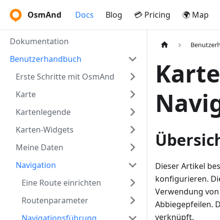
OsmAnd
Docs
Blog
💳 Pricing
🌍 Map
Dokumentation
Benutzer
Benutzerhandbuch
Karte
Erste Schritte mit OsmAnd
Navi
Karte
Kartenlegende
Karten-Widgets
Übersic
Meine Daten
Navigation
Dieser Artikel be
konfigurieren. D
Eine Route einrichten
Verwendung vo
Routenparameter
Abbiegepfeilen. 
verknüpft.
Navigationsführung