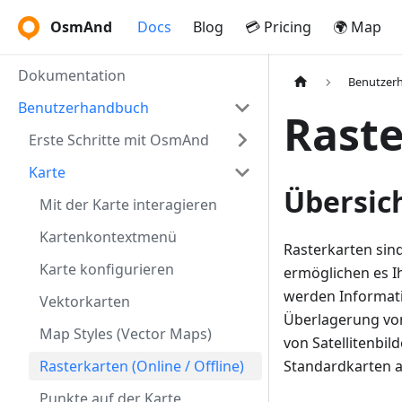
OsmAnd
Docs
Blog
💳 Pricing
🌍 Map
Dokumentation
Benutzer
Benutzerhandbuch
Raste
Erste Schritte mit OsmAnd
Karte
Übersic
Mit der Karte interagieren
Kartenkontextmenü
Rasterkarten sin
Karte konfigurieren
ermöglichen es I
werden Informati
Vektorkarten
Überlagerung vo
Map Styles (Vector Maps)
von Satellitenbi
Rasterkarten (Online / Offline)
Standardkarten a
Punkte auf der Karte