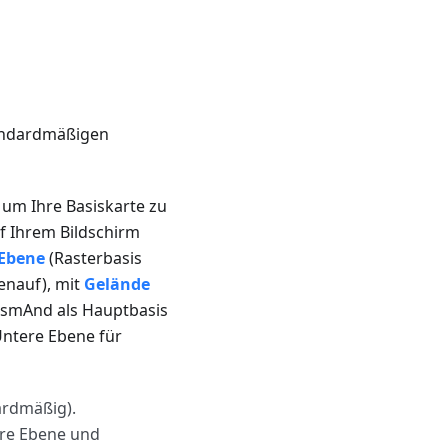
tandardmäßigen
 um Ihre Basiskarte zu
uf Ihrem Bildschirm
 Ebene
(Rasterbasis
enauf), mit
Gelände
 OsmAnd als Hauptbasis
Untere Ebene für
ardmäßig).
ere Ebene und