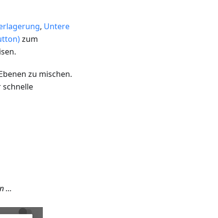
erlagerung
,
Untere
utton)
zum
isen.
 Ebenen zu mischen.
 schnelle
en …