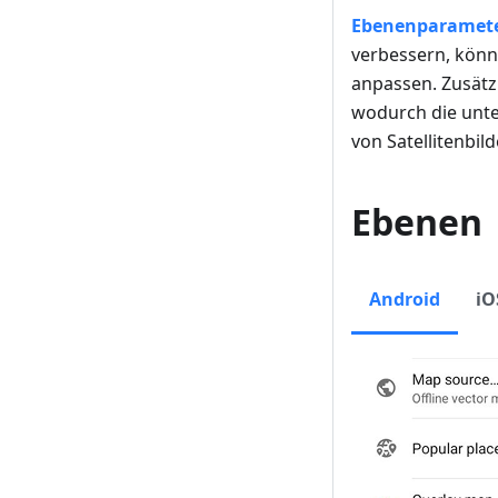
Ebenenparamete
verbessern, könn
anpassen. Zusätz
wodurch die unte
von Satellitenbild
Ebenen
Android
iO