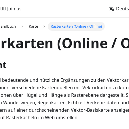
🚵‍♂️ Join us
Deut
handbuch
Karte
Rasterkarten (Online / Offline)
rkarten (Online / O
ht
d bedeutende und nützliche Ergänzungen zu den Vektorka
hnen, verschiedene Kartenquellen mit Vektorkarten zu komb
onen über Hügel und Hänge als Rasterebene dargestellt. S
n Wanderwegen, Regenkarten, Echtzeit-Verkehrsdaten und
ldern auf einer durchscheinenden Vektor-Basiskarte anzeige
uf Rasterkacheln im Web umstellen.