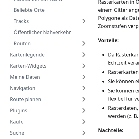
Rasterkarten in O
Beliebte Orte
einem Gitter ang
Polygone als Dat
Tracks
Zoomstufen verpix
Öffentlicher Nahverkehr
Vorteile:
Routen
Kartenlegende
Da Rasterkart
Echtzeit ver
Karten-Widgets
Rasterkarte
Meine Daten
Sie können e
Navigation
Sie können e
flexibel für 
Route planen
Rasterdaten,
Plugins
werden (z. B.
Käufe
Nachteile:
Suche