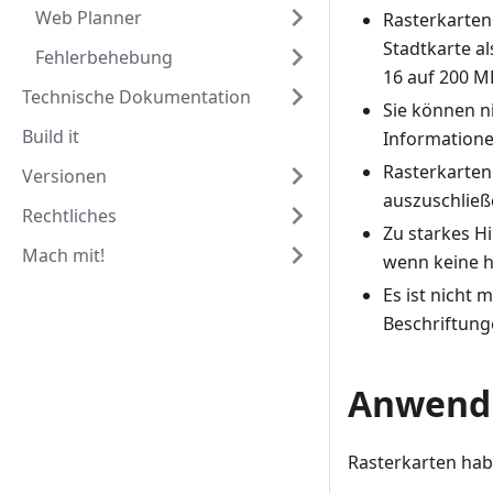
Web Planner
Rasterkarten
Stadtkarte a
Fehlerbehebung
16 auf 200 M
Technische Dokumentation
Sie können n
Build it
Informatione
Rasterkarten
Versionen
auszuschließ
Rechtliches
Zu starkes H
Mach mit!
wenn keine h
Es ist nicht 
Beschriftung
Anwendu
Rasterkarten hab