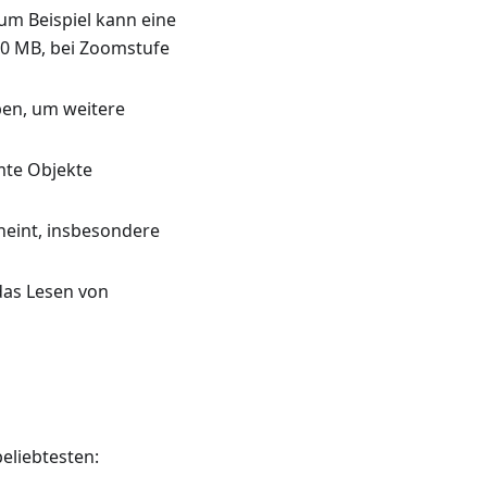
um Beispiel kann eine
50 MB, bei Zoomstufe
pen, um weitere
mte Objekte
heint, insbesondere
 das Lesen von
eliebtesten: