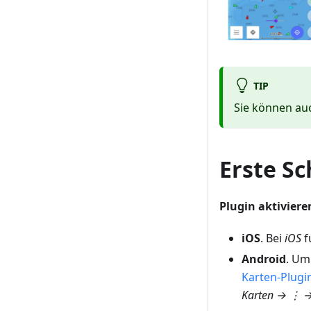
TIP
Sie können a
Erste Sc
Plugin aktiviere
iOS
. Bei
iOS
f
Android
. Um
Karten-Plugi
Karten
→ ⋮ 