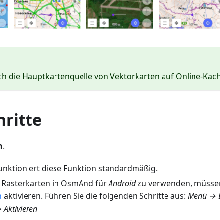
uch
die Hauptkartenquelle
von Vektorkarten auf Online-Kach
hritte
n
.
unktioniert diese Funktion standardmäßig.
 Rasterkarten in OsmAnd für
Android
zu verwenden, müssen
n
aktivieren. Führen Sie die folgenden Schritte aus:
Menü → E
→
Aktivieren