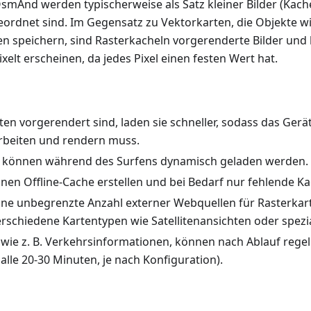
smAnd werden typischerweise als Satz kleiner Bilder (Kacheln
eordnet sind. Im Gegensatz zu Vektorkarten, die Objekte w
en speichern, sind Rasterkacheln vorgerenderte Bilder un
elt erscheinen, da jedes Pixel einen festen Wert hat.
en vorgerendert sind, laden sie schneller, sodass das Gerä
arbeiten und rendern muss.
n können während des Surfens dynamisch geladen werden.
inen Offline-Cache erstellen und bei Bedarf nur fehlende K
ine unbegrenzte Anzahl externer Webquellen für Rasterka
verschiedene Kartentypen wie Satellitenansichten oder spezi
 wie z. B. Verkehrsinformationen, können nach Ablauf regel
 alle 20-30 Minuten, je nach Konfiguration).