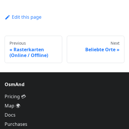
Edit this page
Previous
Next
Rasterkarten
Beliebte Orte
(Online / Offline)
OsmAnd
Pricing 💳
Map 🌍
Docs
Purchases